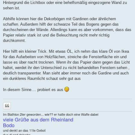
Hintergrund die Lichtbox oder eine behelfsmäßig eingezogene Wand zu
sehen ist.
Abhilfe können hier die Dekorbögen mit Gardinen oder ähnlichem
schaffen. Außerdem hilft der schwarze Teil des Bogens gegen das
durchscheinen der Wände. Allerdings kann es aber vorkommen, dass das
Papier relativ stark ist und die Beleuchtung nicht mehr richtig
durchkommt.
Hier hilft ein kleiner Trick. Mit etwas ÖL, ich nehm das klare Öl von Ikea
für das Aufarbeiten von Holzflächen, streiche die Fensterfläche ein und
lasse es über nacht trocknen. Wenn ihr das Papier dann gegen das Licht
haltet, werdet ihr den Unterschied zu nicht behandelten Fenstern sehen ,
deutlich transparenter. Man sieht aber immer noch die Gardine und auch
ein dunkleres Raumlicht schaut sehr gut aus
In diesem Sinne.... probiert es aus
Zitieren
Im Biathlon 2ter geworden... wie?? er hatte doch eine Waffe dabei
viele Grüße aus dem Rheinland
Bodo
und denkt an das 11te Gebot
dua di ned deischn....