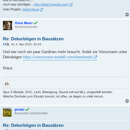
noch was wichtiges ...
http://www.flugpate.com/
mein Projekt:
meine Neue
Klaus Moser
Kerzenanzünder
Re: Dekorbögen in Bausätzen
B
#2
So 4. Mai 2025, 20:43
e
i
Und wer noch ein paar Gardinen mehr braucht, findet sie Viessmann unter
t
Dekobögen
https://viessmann-modell.com/downloads
r
a
g
Klaus
Zitieren
Spur Z Module, DCC, Licht, Bewegung, Sound soll auf MLL umgestellt werden.
Welche Zentrale zum Einsatz kommt, ist offen, es liegen zu viele herum.
gerabo
Anonymer Lichttechniker
Re: Dekorbögen in Bausätzen