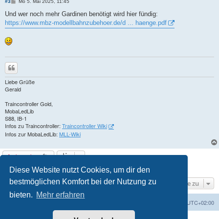
B
#3
Mo 5. Mai 2025, 11:45
e
i
Und wer noch mehr Gardinen benötigt wird hier fündig:
t
https://www.mbz-modellbahnzubehoer.de/d ... haenge.pdf
r
a
g
Zitieren
Liebe Grüße
Gerald
Traincontroller Gold,
MobaLedLib
S88, IB-1
Infos zu Traincontroller:
Traincontroller Wiki
Infos zur MobaLedLib:
MLL-Wiki
Antworten
3 Beiträge • Seite
von
1
1
Diese Website nutzt Cookies, um dir den
bestmöglichen Komfort bei der Nutzung zu
Gehe zu
bieten.
Mehr erfahren
Foren-Übersicht
Alle Zeiten sind
UTC+02:00