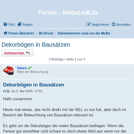
Forum - MobaLedLib
FAQ
Regeln
Registrieren
Anmelden
Foren-Übersicht
3D-Druck
Dekoelemente rund um die MoBa
Dekorbögen in Bausätzen
Antworten
3 Beiträge • Seite
von
1
1
Gasco
Ritter der Beleuchtung
Dekorbögen in Bausätzen
B
#1
Sa 3. Mai 2025, 17:51
e
i
Hallo zusammen
t
r
a
Heute mal etwas, das nicht direkt mit der MLL zu tun hat, aber doch im
g
Bereich der Beleuchtung von Bausätzen relevant ist.
Es geht um die Dekorbögen die vielen Bausätzen beiliegen. Wenn die
Fenser gut einsehbar sind schaut es doch etwas blöd aus wenn nur der