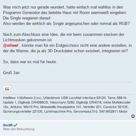
Was mich jetzt nur gerade wundert, hatte einfach mal wahllos in den
Programm Generator das belebte Haus mit Room warmweiß eingeben.
Die Single reagieren darauf.
Also werden die wirklich als Single angesprochen oder normal als RGB?
Noch zum Abschluss eine Idee, die mir beim zusammen stecken der
Lichtmasken gekommen ist.
@oliwel
, könnte man für ein Erdgeschoss nicht eine andere erstellen, in
der die Wanne, die ja als 3D Druckdatei schon existiert, integrieren ist?
So, dass war es mal für heute.
Gruß Jan
Zitieren
Intellibox 1(Software 2.xx), Uhlenbrock USB-LocoNet-Interface 63120, Tams S88-N-
Update 1, Digikeijs DR4088CS, Viessmann 5280, Digikeijs DR4018, mktw Multidecoder
16x, Arduino, Win10 Pro, Mobaledlib Hauptplatine 101, Verteiler 201, Conector 521DE,
Sicherungsverteiler 221DE, Lichtmaschine Pro, Servomodul 510, 540 WS2811 Motor.
GerdR
Ritter der Beleuchtung