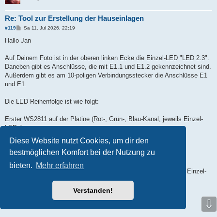
Re: Tool zur Erstellung der Hauseinlagen
B
#119
Sa 11. Jul 2026, 22:19
e
i
Hallo Jan
t
r
a
Auf Deinem Foto ist in der oberen linken Ecke die Einzel-LED "LED 2.3".
g
Daneben gibt es Anschlüsse, die mit E1.1 und E1.2 gekennzeichnet sind.
Außerdem gibt es am 10-poligen Verbindungsstecker die Anschlüsse E1
und E1.
Die LED-Reihenfolge ist wie folgt:
Erster WS2811 auf der Platine (Rot-, Grün-, Blau-Kanal, jeweils Einzel-
LEDs):
E1.1
Diese Website nutzt Cookies, um dir den
E1.2
bestmöglichen Komfort bei der Nutzung zu
LED1.3
bieten.
Mehr erfahren
Zweiter WS2811 auf der Platine (Rot-, Grün-, Blau-Kanal, jeweils Einzel-
LEDs):
LED2.1
Verstanden!
LED2.2
⇩
LED2.3