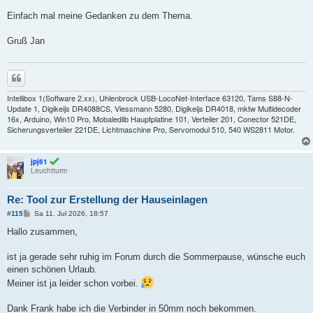
Einfach mal meine Gedanken zu dem Thema.
Gruß Jan
Zitieren
Intellibox 1(Software 2.xx), Uhlenbrock USB-LocoNet-Interface 63120, Tams S88-N-
Update 1, Digikeijs DR4088CS, Viessmann 5280, Digikeijs DR4018, mktw Multidecoder
16x, Arduino, Win10 Pro, Mobaledlib Hauptplatine 101, Verteiler 201, Conector 521DE,
Sicherungsverteiler 221DE, Lichtmaschine Pro, Servomodul 510, 540 WS2811 Motor.
jpj61
Leuchtturm
Re: Tool zur Erstellung der Hauseinlagen
B
#115
Sa 11. Jul 2026, 18:57
e
i
Hallo zusammen,
t
r
a
ist ja gerade sehr ruhig im Forum durch die Sommerpause, wünsche euch
g
einen schönen Urlaub.
Meiner ist ja leider schon vorbei.
Dank Frank habe ich die Verbinder in 50mm noch bekommen.