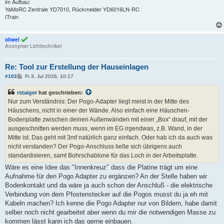
im Aufbau:
YaMoRC Zentrale YD7010, Rückmelder YD6016LN-RC
ITrain
oliwel
Anonymer Lichttechniker
Re: Tool zur Erstellung der Hauseinlagen
B
#103
Fr 3. Jul 2026, 10:17
e
i
rstaiger
hat geschrieben:
t
r
Nur zum Verständnis: Der Pogo-Adapter liegt meist in der Mitte des
a
Häuschens, nicht in einer der Wände. Also einfach eine Häuschen-
g
Bodenplatte zwischen deinen Außenwänden mit einer „Box“ drauf, mit der
ausgeschnitten werden muss, wenn im EG irgendwas, z.B. Wand, in der
Mitte ist. Das geht mit 3mf natürlich ganz einfach. Oder hab ich da auch was
nicht verstanden? Der Pogo-Anschluss ließe sich übrigens auch
standardisieren, samt Bohrschablone für das Loch in der Arbeitsplatte.
Wäre es eine Idee das "Innenkreuz" dass die Platine trägt um eine
Aufnahme für den Pogo Adapter zu ergänzen? An der Stelle haben wir
Bodenkontakt und da wäre ja auch schon der Anschluß - die elektrische
Verbindung von dem Pfostenstecker auf die Pogos musst du ja eh mit
Kabeln machen? Ich kenne die Pogo Adapter nur von Bildern, habe damit
selber noch nicht gearbeitet aber wenn du mir die notwendigen Masse zu
kommen lässt kann ich das gerne einbauen.