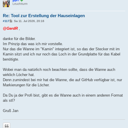
Leuchtturm
Re: Tool zur Erstellung der Hauseinlagen
B
#117
Sa 11. Jul 2026, 20:16
e
i
@GerdR
,
t
r
a
danke für die Bilder.
g
Im Prinzip das was ich mir vorstelle.
Nur das die Wanne im "Kamin" integriert ist, so das der Stecker mit im
Kamin sitzt und ich nur noch das Loch in der Grundplatte für das Kabel
benötigte.
Wobei man da natürlich noch beachten sollte, dass die Wanne auch
wirklich Löcher hat.
Denn zumindest bei mir hat die Wanne, die auf GitHub verfügbar ist, nur
Markierungen für die Löcher.
Da Du ja der Profi bist, gibt es die Wanne auch in einem anderen Format
als stl?
Gruß Jan
Zitieren