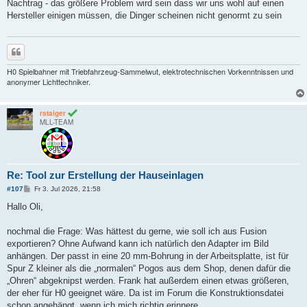
Nachtrag - das größere Problem wird sein dass wir uns wohl auf einen
Hersteller einigen müssen, die Dinger scheinen nicht genormt zu sein
Zitieren
H0 Spielbahner mit Triebfahrzeug-Sammelwut, elektrotechnischen Vorkenntnissen und
anonymer Lichttechniker.
rstaiger
MLL-TEAM
Re: Tool zur Erstellung der Hauseinlagen
B
#107
Fr 3. Jul 2026, 21:58
e
i
Hallo Oli,
t
r
a
nochmal die Frage: Was hättest du gerne, wie soll ich aus Fusion
g
exportieren? Ohne Aufwand kann ich natürlich den Adapter im Bild
anhängen. Der passt in eine 20 mm-Bohrung in der Arbeitsplatte, ist für
Spur Z kleiner als die „normalen“ Pogos aus dem Shop, denen dafür die
„Ohren“ abgeknipst werden. Frank hat außerdem einen etwas größeren,
der eher für H0 geeignet wäre. Da ist im Forum die Konstruktionsdatei
schon angehängt, wenn ich mich richtig erinnere.