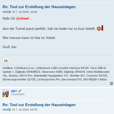
Re: Tool zur Erstellung der Hauseinlagen
B
#113
Di 7. Jul 2026, 16:08
e
i
Hallo Oli
@oliwel
,
t
r
a
also der Tunnel passt perfekt, hab sie leider nur zu kurz betellt.
g
Wer messen kann ist klar im Vorteil.
Gruß Jan
Zitieren
Intellibox 1(Software 2.xx), Uhlenbrock USB-LocoNet-Interface 63120, Tams S88-N-
Update 1, Digikeijs DR4088CS, Viessmann 5280, Digikeijs DR4018, mktw Multidecoder
16x, Arduino, Win10 Pro, Mobaledlib Hauptplatine 101, Verteiler 201, Conector 521DE,
Sicherungsverteiler 221DE, Lichtmaschine Pro, Servomodul 510, 540 WS2811 Motor.
jpj61
Leuchtturm
Re: Tool zur Erstellung der Hauseinlagen
B
#114
Di 7. Jul 2026, 20:53
e