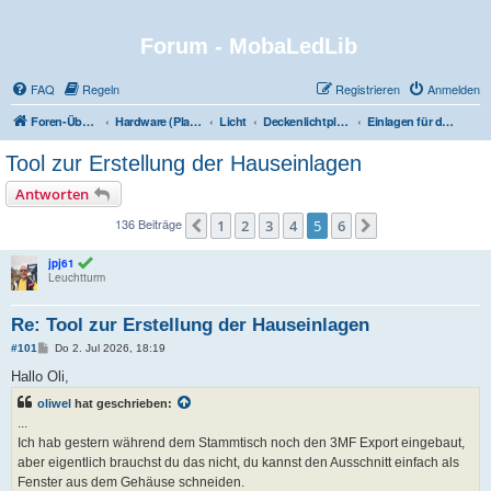
Forum - MobaLedLib
FAQ
Regeln
Registrieren
Anmelden
Foren-Übersicht
Hardware (Platinen)
Licht
Deckenlichtplatine und dazu passende Einlagen für Modellhäuser
Einlagen für die Modellhäuser
Tool zur Erstellung der Hauseinlagen
Antworten
136 Beiträge
1
2
3
4
5
6
Vorherige
Nächste
jpj61
Leuchtturm
Re: Tool zur Erstellung der Hauseinlagen
B
#101
Do 2. Jul 2026, 18:19
e
i
Hallo Oli,
t
r
oliwel
hat geschrieben:
a
...
g
Ich hab gestern während dem Stammtisch noch den 3MF Export eingebaut,
aber eigentlich brauchst du das nicht, du kannst den Ausschnitt einfach als
Fenster aus dem Gehäuse schneiden.