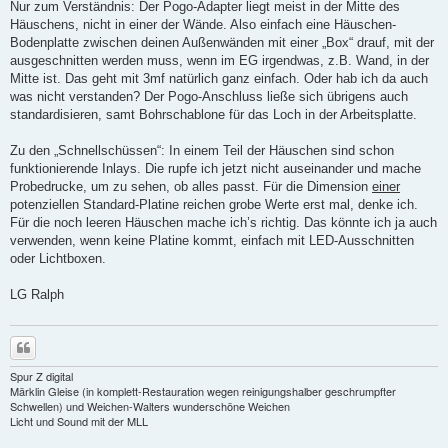
Nur zum Verständnis: Der Pogo-Adapter liegt meist in der Mitte des
Häuschens, nicht in einer der Wände. Also einfach eine Häuschen-
Bodenplatte zwischen deinen Außenwänden mit einer „Box“ drauf, mit der
ausgeschnitten werden muss, wenn im EG irgendwas, z.B. Wand, in der
Mitte ist. Das geht mit 3mf natürlich ganz einfach. Oder hab ich da auch
was nicht verstanden? Der Pogo-Anschluss ließe sich übrigens auch
standardisieren, samt Bohrschablone für das Loch in der Arbeitsplatte.
Zu den „Schnellschüssen“: In einem Teil der Häuschen sind schon
funktionierende Inlays. Die rupfe ich jetzt nicht auseinander und mache
Probedrucke, um zu sehen, ob alles passt. Für die Dimension
einer
potenziellen Standard-Platine reichen grobe Werte erst mal, denke ich.
Für die noch leeren Häuschen mache ich’s richtig. Das könnte ich ja auch
verwenden, wenn keine Platine kommt, einfach mit LED-Ausschnitten
oder Lichtboxen.
LG Ralph
Zitieren
Spur Z digital
Märklin Gleise (in komplett-Restauration wegen reinigungshalber geschrumpfter
Schwellen) und Weichen-Walters wunderschöne Weichen
Licht und Sound mit der MLL