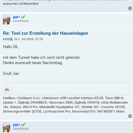
anonymer Lichttechniker.
jpj61
Leuchtturm
Re: Tool zur Erstellung der Hauseinlagen
B
#112
Di 7. Jul 2026, 07:51
e
i
Hallo Oli,
t
r
a
mit dem Tunnel habe ich noch nicht getestet.
g
Denke eventuell heute Nachmittag.
Gruß Jan
Zitieren
Intellibox 1(Software 2.xx), Uhlenbrock USB-LocoNet-Interface 63120, Tams S88-N-
Update 1, Digikeijs DR4088CS, Viessmann 5280, Digikeijs DR4018, mktw Multidecoder
16x, Arduino, Win10 Pro, Mobaledlib Hauptplatine 101, Verteiler 201, Conector 521DE,
Sicherungsverteiler 221DE, Lichtmaschine Pro, Servomodul 510, 540 WS2811 Motor.
jpj61
Leuchtturm