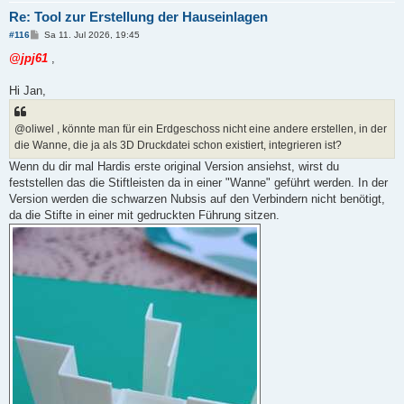
Re: Tool zur Erstellung der Hauseinlagen
B
#116
Sa 11. Jul 2026, 19:45
e
i
@jpj61
,
t
r
a
Hi Jan,
g
@oliwel , könnte man für ein Erdgeschoss nicht eine andere erstellen, in der
die Wanne, die ja als 3D Druckdatei schon existiert, integrieren ist?
Wenn du dir mal Hardis erste original Version ansiehst, wirst du
feststellen das die Stiftleisten da in einer "Wanne" geführt werden. In der
Version werden die schwarzen Nubsis auf den Verbindern nicht benötigt,
da die Stifte in einer mit gedruckten Führung sitzen.