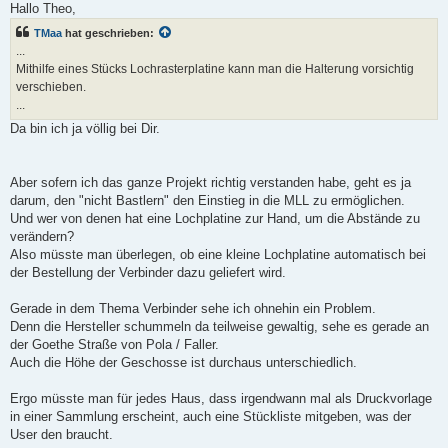
i
Hallo Theo,
t
r
TMaa
hat geschrieben:
a
...
g
Mithilfe eines Stücks Lochrasterplatine kann man die Halterung vorsichtig
verschieben.
...
Da bin ich ja völlig bei Dir.
Aber sofern ich das ganze Projekt richtig verstanden habe, geht es ja
darum, den "nicht Bastlern" den Einstieg in die MLL zu ermöglichen.
Und wer von denen hat eine Lochplatine zur Hand, um die Abstände zu
verändern?
Also müsste man überlegen, ob eine kleine Lochplatine automatisch bei
der Bestellung der Verbinder dazu geliefert wird.
Gerade in dem Thema Verbinder sehe ich ohnehin ein Problem.
Denn die Hersteller schummeln da teilweise gewaltig, sehe es gerade an
der Goethe Straße von Pola / Faller.
Auch die Höhe der Geschosse ist durchaus unterschiedlich.
Ergo müsste man für jedes Haus, dass irgendwann mal als Druckvorlage
in einer Sammlung erscheint, auch eine Stückliste mitgeben, was der
User den braucht.