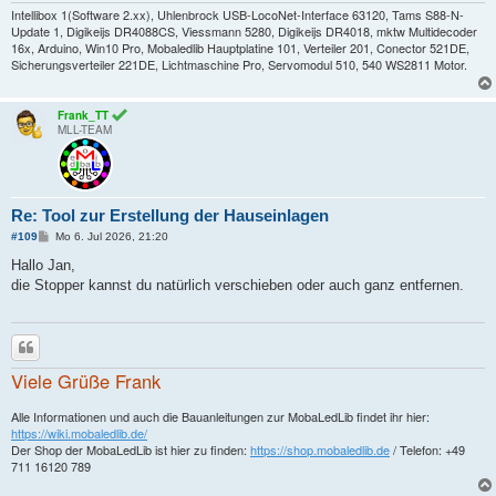
Intellibox 1(Software 2.xx), Uhlenbrock USB-LocoNet-Interface 63120, Tams S88-N-
Update 1, Digikeijs DR4088CS, Viessmann 5280, Digikeijs DR4018, mktw Multidecoder
16x, Arduino, Win10 Pro, Mobaledlib Hauptplatine 101, Verteiler 201, Conector 521DE,
Sicherungsverteiler 221DE, Lichtmaschine Pro, Servomodul 510, 540 WS2811 Motor.
Frank_TT
MLL-TEAM
Re: Tool zur Erstellung der Hauseinlagen
B
#109
Mo 6. Jul 2026, 21:20
e
i
Hallo Jan,
t
die Stopper kannst du natürlich verschieben oder auch ganz entfernen.
r
a
g
Zitieren
Viele Grüße Frank
Alle Informationen und auch die Bauanleitungen zur MobaLedLib findet ihr hier:
https://wiki.mobaledlib.de/
Der Shop der MobaLedLib ist hier zu finden:
https://shop.mobaledlib.de
/ Telefon: +49
711 16120 789