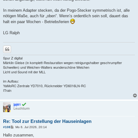
In meinem Adapter stecken, da der Pogo-Stecker symmetrisch ist, alle
nötigen Maße, auch für „oben“. Wenn’s ordentlich sein soll, dauert das
halt ein paar Wochen - Betriebsferien
LG Ralph
Zitieren
Spur Z digital
Märklin Gleise (in komplett-Restauration wegen reinigungshalber geschrumpfter
Schwellen) und Weichen-Walters wunderschöne Weichen
Licht und Sound mit der MLL
im Aufbau:
YaMoRC Zentrale YD7010, Rückmelder YD6016LN-RC
ITrain
jpj61
Leuchtturm
Re: Tool zur Erstellung der Hauseinlagen
B
#108
Mo 6. Jul 2026, 20:14
e
i
Hallo zusammen,
t