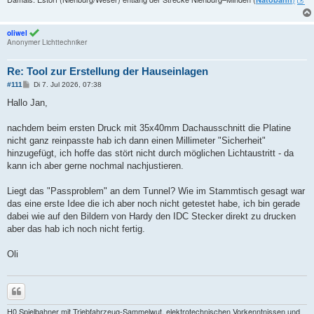
oliwel
Anonymer Lichttechniker
Re: Tool zur Erstellung der Hauseinlagen
B
#111
Di 7. Jul 2026, 07:38
e
i
Hallo Jan,
t
r
a
nachdem beim ersten Druck mit 35x40mm Dachausschnitt die Platine
g
nicht ganz reinpasste hab ich dann einen Millimeter "Sicherheit"
hinzugefügt, ich hoffe das stört nicht durch möglichen Lichtaustritt - da
kann ich aber gerne nochmal nachjustieren.
Liegt das "Passproblem" an dem Tunnel? Wie im Stammtisch gesagt war
das eine erste Idee die ich aber noch nicht getestet habe, ich bin gerade
dabei wie auf den Bildern von Hardy den IDC Stecker direkt zu drucken
aber das hab ich noch nicht fertig.
Oli
Zitieren
H0 Spielbahner mit Triebfahrzeug-Sammelwut, elektrotechnischen Vorkenntnissen und