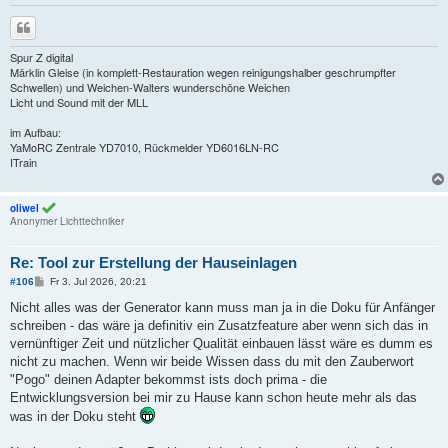
Zitieren
Spur Z digital
Märklin Gleise (in komplett-Restauration wegen reinigungshalber geschrumpfter
Schwellen) und Weichen-Walters wunderschöne Weichen
Licht und Sound mit der MLL
im Aufbau:
YaMoRC Zentrale YD7010, Rückmelder YD6016LN-RC
ITrain
oliwel
Anonymer Lichttechniker
Re: Tool zur Erstellung der Hauseinlagen
B
#106
Fr 3. Jul 2026, 20:21
e
i
Nicht alles was der Generator kann muss man ja in die Doku für Anfänger
t
schreiben - das wäre ja definitiv ein Zusatzfeature aber wenn sich das in
r
a
vernünftiger Zeit und nützlicher Qualität einbauen lässt wäre es dumm es
g
nicht zu machen. Wenn wir beide Wissen dass du mit den Zauberwort
"Pogo" deinen Adapter bekommst ists doch prima - die
Entwicklungsversion bei mir zu Hause kann schon heute mehr als das
was in der Doku steht