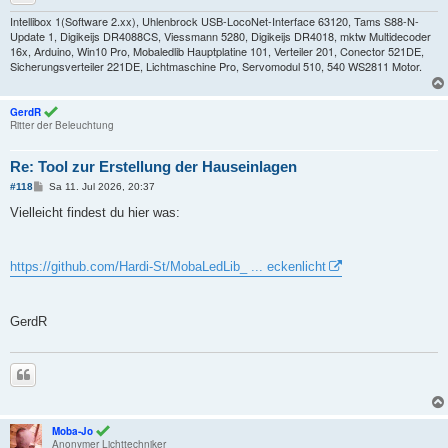
Intellibox 1(Software 2.xx), Uhlenbrock USB-LocoNet-Interface 63120, Tams S88-N-
Update 1, Digikeijs DR4088CS, Viessmann 5280, Digikeijs DR4018, mktw Multidecoder
16x, Arduino, Win10 Pro, Mobaledlib Hauptplatine 101, Verteiler 201, Conector 521DE,
Sicherungsverteiler 221DE, Lichtmaschine Pro, Servomodul 510, 540 WS2811 Motor.
GerdR
Ritter der Beleuchtung
Re: Tool zur Erstellung der Hauseinlagen
B
#118
Sa 11. Jul 2026, 20:37
e
i
Vielleicht findest du hier was:
t
r
a
g
https://github.com/Hardi-St/MobaLedLib_ ... eckenlicht
GerdR
Zitieren
Moba-Jo
Anonymer Lichttechniker