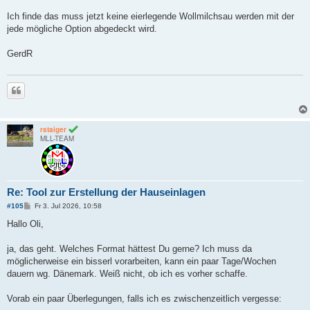
Ich finde das muss jetzt keine eierlegende Wollmilchsau werden mit der
jede mögliche Option abgedeckt wird.
GerdR
Zitieren
rstaiger
MLL-TEAM
Re: Tool zur Erstellung der Hauseinlagen
B
#105
Fr 3. Jul 2026, 10:58
e
i
Hallo Oli,
t
r
a
ja, das geht. Welches Format hättest Du gerne? Ich muss da
g
möglicherweise ein bisserl vorarbeiten, kann ein paar Tage/Wochen
dauern wg. Dänemark. Weiß nicht, ob ich es vorher schaffe.
Vorab ein paar Überlegungen, falls ich es zwischenzeitlich vergesse: