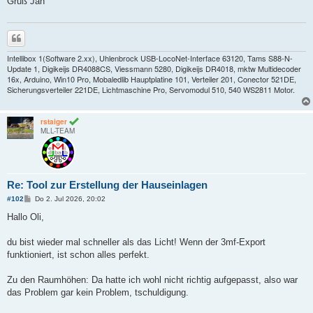
Gruß Jan
Zitieren
Intellibox 1(Software 2.xx), Uhlenbrock USB-LocoNet-Interface 63120, Tams S88-N-
Update 1, Digikeijs DR4088CS, Viessmann 5280, Digikeijs DR4018, mktw Multidecoder
16x, Arduino, Win10 Pro, Mobaledlib Hauptplatine 101, Verteiler 201, Conector 521DE,
Sicherungsverteiler 221DE, Lichtmaschine Pro, Servomodul 510, 540 WS2811 Motor.
rstaiger
MLL-TEAM
Re: Tool zur Erstellung der Hauseinlagen
B
#102
Do 2. Jul 2026, 20:02
e
i
Hallo Oli,
t
r
a
du bist wieder mal schneller als das Licht! Wenn der 3mf-Export
g
funktioniert, ist schon alles perfekt.
Zu den Raumhöhen: Da hatte ich wohl nicht richtig aufgepasst, also war
das Problem gar kein Problem, tschuldigung.