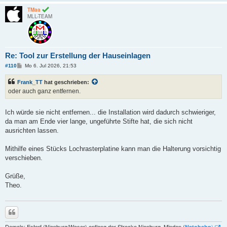
TMaa
MLL-TEAM
Re: Tool zur Erstellung der Hauseinlagen
B
#110
Mo 6. Jul 2026, 21:53
e
i
Frank_TT
hat geschrieben:
t
r
oder auch ganz entfernen.
a
g
Ich würde sie nicht entfernen... die Installation wird dadurch schwieriger,
da man am Ende vier lange, ungeführte Stifte hat, die sich nicht
ausrichten lassen.
Mithilfe eines Stücks Lochrasterplatine kann man die Halterung vorsichtig
verschieben.
Grüße,
Theo.
Zitieren
Damals: Estorf (Nienburg/Weser) entlang der Strecke Nienburg–Minden (
)
Natobahn