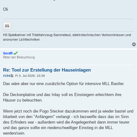
Oli
Zitieren
H0 Spielbahner mit Triebfahrzeug-Sammelwut, elektrotechnischen Vorkenntnissen und
anonymer Lichttechniker.
GerdR
Ritter der Beleuchtung
Re: Tool zur Erstellung der Hauseinlagen
B
#104
Fr 3. Jul 2026, 10:26
e
i
Das wäre aber nur eine zusätzliche Option für intensive MLL Bastler.
t
r
a
Die Deckenplatine und das Inlay soll es Einsteigern erleichtern ihre
g
Häuser zu beleuchten.
Wenn jetzt noch die Pogo Stecker dazukommen wird ja wieder bastel und
lötarbeit von den "Anfängern" verlangt - ich bezweifle dass das im Sinn
des Erfinders war - außerdem wird die Angelegenheit dann immer teurer
und das ganze sollte ein niederschwelliger Einstieg in die MLL
werden/sein.