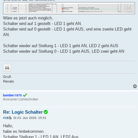
g
Wäre es jetzt auch möglich,
Schalter wird auf 1 gestellt - LED 1 geht AN.
Schalter wird auf 0 gestellt - LED 1 geht AUS, und eine zweite LED geht
AN.
Schalter wieder auf Stellung 1 - LED 1 geht AN, LED 2 geht AUS
Schalter wieder auf Stellung 0 - LED 1 geht AUS, LED zwei geht AN
Zitieren
Gruß
Renato
bomber1970
Anonymer Lichttechniker
Re: Logic Schalter
B
#18
Di 23. Jun 2026, 15:51
e
i
Hallo,
t
habe es hinbekommen.
r
a
Schalter Stellung 1 - LED 1 AN, LED2 Aus