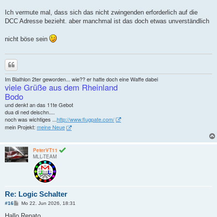
Ich vermute mal, dass sich das nicht zwingenden erforderlich auf die
DCC Adresse bezieht. aber manchmal ist das doch etwas unverständlich
nicht böse sein
Zitieren
Im Biathlon 2ter geworden... wie?? er hatte doch eine Waffe dabei
viele Grüße aus dem Rheinland
Bodo
und denkt an das 11te Gebot
dua di ned deischn....
noch was wichtiges ...
http://www.flugpate.com/
mein Projekt:
meine Neue
PeterVT11
MLL-TEAM
Re: Logic Schalter
B
#16
Mo 22. Jun 2026, 18:31
e
i
Hallo Renato,