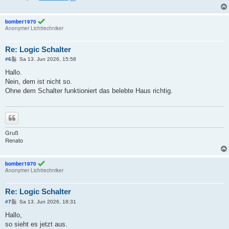
bomber1970
Anonymer Lichttechniker
Re: Logic Schalter
B
#6
Sa 13. Jun 2026, 15:58
e
i
Hallo.
t
Nein, dem ist nicht so.
r
a
Ohne dem Schalter funktioniert das belebte Haus richtig.
g
Zitieren
Gruß
Renato
bomber1970
Anonymer Lichttechniker
Re: Logic Schalter
B
#7
Sa 13. Jun 2026, 18:31
e
i
Hallo,
t
so sieht es jetzt aus.
r