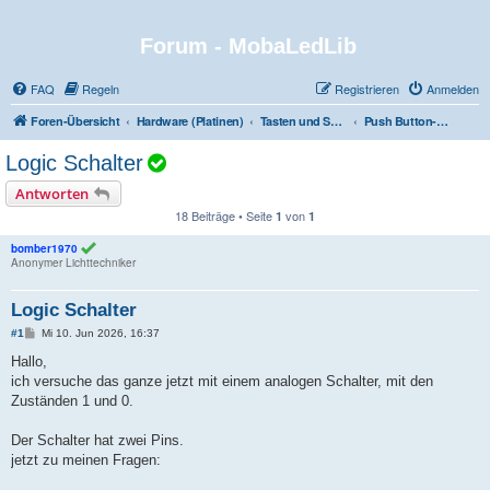
Forum - MobaLedLib
FAQ
Regeln
Registrieren
Anmelden
Foren-Übersicht
Hardware (Platinen)
Tasten und Schalten
Push Button-RGB w. Test RGB a. Switch (301)
T
Logic Schalter
h
Antworten
e
18 Beiträge • Seite
von
1
1
m
bomber1970
a
Anonymer Lichttechniker
i
Logic Schalter
s
t
B
#1
Mi 10. Jun 2026, 16:37
e
a
i
Hallo,
t
ich versuche das ganze jetzt mit einem analogen Schalter, mit den
l
r
a
Zuständen 1 und 0.
s
g
G
Der Schalter hat zwei Pins.
E
jetzt zu meinen Fragen:
L