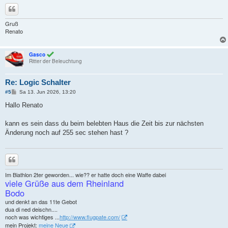
Zitieren
Gruß
Renato
Gasco
Ritter der Beleuchtung
Re: Logic Schalter
B
#5
Sa 13. Jun 2026, 13:20
e
i
Hallo Renato
t
r
a
kann es sein dass du beim belebten Haus die Zeit bis zur nächsten
g
Änderung noch auf 255 sec stehen hast ?
Zitieren
Im Biathlon 2ter geworden... wie?? er hatte doch eine Waffe dabei
viele Grüße aus dem Rheinland
Bodo
und denkt an das 11te Gebot
dua di ned deischn....
noch was wichtiges ...
http://www.flugpate.com/
mein Projekt:
meine Neue