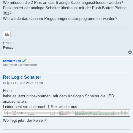
Wo müssen die 2 Pins an das 6 adrige Kabel angeschlossen werden?
Ö
Funktioniert der analoge Schalter überhaupt mit der Push Button Platine
S
301?
Wie würde das dann im Programmgenerator programmiert werden?
T
m
a
Zitieren
r
Gruß
k
Renato
i
e
bomber1970
Anonymer Lichttechniker
r
t
Re: Logic Schalter
B
#2
Fr 12. Jun 2026, 16:58
e
i
Hallo,
t
habe es jetzt hinbekommen, mit dem Analogen Schalter die LED
r
a
anzuschalten.
g
Leider geht sie aber nach 1 Sek wieder aus.
Wo liegt jetzt der Fehler?