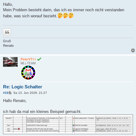
i
Hallo,
t
Mein Problem besteht darin, das ich es immer noch nicht verstanden
r
a
habe, was sich worauf bezieht.
g
Zitieren
Gruß
Renato
PeterVT11
MLL-TEAM
Re: Logic Schalter
B
#10
Sa 13. Jun 2026, 21:27
e
i
Hallo Renato,
t
r
a
ich hab da mal ein kleines Beispiel gemacht.
g