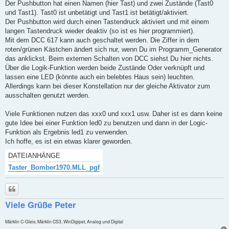
Der Pushbutton hat einen Namen (hier Tast) und zwei Zustände (Tast0
und Tast1). Tast0 ist unbetätigt und Tast1 ist betätigt/aktiviert.
Der Pushbutton wird durch einen Tastendruck aktiviert und mit einem
langen Tastendruck wieder deaktiv (so ist es hier programmiert).
Mit dem DCC 617 kann auch geschaltet werden. Die Ziffer in dem
roten/grünen Kästchen ändert sich nur, wenn Du im Programm_Generator
das anklickst. Beim externen Schalten von DCC siehst Du hier nichts.
Über die Logik-Funktion werden beide Zustände Oder verknüpft und
lassen eine LED (könnte auch ein belebtes Haus sein) leuchten.
Allerdings kann bei dieser Konstellation nur der gleiche Aktivator zum
ausschalten genutzt werden.
Viele Funktionen nutzen das xxx0 und xxx1 usw. Daher ist es dann keine
gute Idee bei einer Funktion led0 zu benutzen und dann in der Logic-
Funktion als Ergebnis led1 zu verwenden.
Ich hoffe, es ist ein etwas klarer geworden.
DATEIANHÄNGE
Taster_Bomber1970.MLL_pgf
Zitieren
Viele Grüße Peter
Märklin C-Gleis, Märklin CS3, WinDigipet, Analog und Digital