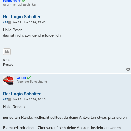
bomber1970
Anonymer Lichttechniker
Re: Logic Schalter
B
#14
Mo 22. Jun 2026, 17:46
e
i
Hallo Peter,
t
das ist nicht zwingend erforderlich.
r
a
g
Zitieren
Gruß
Renato
Gasco
Ritter der Beleuchtung
Re: Logic Schalter
B
#15
Mo 22. Jun 2026, 18:13
e
i
Hallo Renato
t
r
a
nur so am Rande, vielleicht solltest du deine Antworten etwas präzisieren.
g
Eventuell mit einem Zitat worauf sich deine Antwort bezieht antworten.