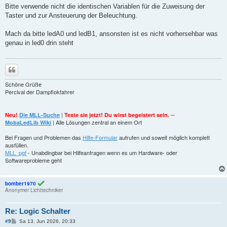
t
Bitte verwende nicht die identischen Variablen für die Zuweisung der
r
a
Taster und zur Ansteuerung der Beleuchtung.
g
Mach da bitte ledA0 und ledB1, ansonsten ist es nicht vorhersehbar was
genau in led0 drin steht
Zitieren
Schöne Grüße
Percival der Dampflokfahrer
|
─
Neu!
Die MLL-Suche
Teste sie jetzt! Du wirst begeistert sein.
| Alle Lösungen zentral an einem Ort
MobaLedLib Wiki
Bei Fragen und Problemen das
Hilfe-Formular
aufrufen und soweit möglich komplett
ausfüllen.
MLL_pgf
- Unabdingbar bei Hilfeanfragen wenn es um Hardware- oder
Softwareprobleme geht
bomber1970
Anonymer Lichttechniker
Re: Logic Schalter
B
#9
Sa 13. Jun 2026, 20:33
e