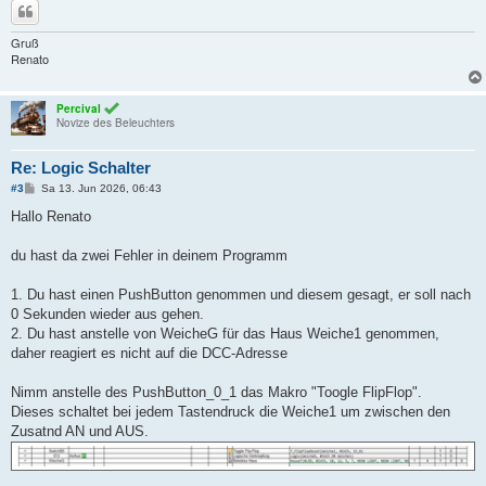
Zitieren
Gruß
Renato
Percival
Novize des Beleuchters
Re: Logic Schalter
B
#3
Sa 13. Jun 2026, 06:43
e
i
Hallo Renato
t
r
a
du hast da zwei Fehler in deinem Programm
g
1. Du hast einen PushButton genommen und diesem gesagt, er soll nach
0 Sekunden wieder aus gehen.
2. Du hast anstelle von WeicheG für das Haus Weiche1 genommen,
daher reagiert es nicht auf die DCC-Adresse
Nimm anstelle des PushButton_0_1 das Makro "Toogle FlipFlop".
Dieses schaltet bei jedem Tastendruck die Weiche1 um zwischen den
Zusatnd AN und AUS.