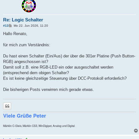
Re: Logic Schalter
B
#13
Mo 22. Jun 2026, 11:20
e
i
Hallo Renato,
t
r
a
für mich zum Verständnis:
g
Du hast einen Schalter (Ein/Aus) der über die 301er Platine (Push Button-
RGB) angeschossen ist?
Damit soll z.B. eine RGB-LED ein oder ausgeschaltet werden
(entsprechend dem obigen Schalter?
Es ist keine gleichzeitige Steuerung über DCC-Protokoll erforderlich?
Die bisherigen Posts verwirren mich gerade etwas.
Zitieren
Viele Grüße Peter
Märklin C-Gleis, Märklin CS3, WinDigipet, Analog und Digital