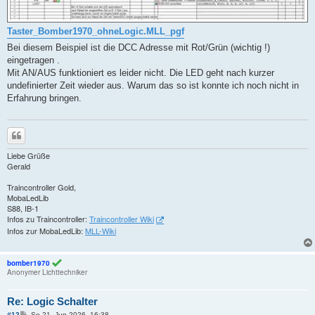
Taster_Bomber1970_ohneLogic.MLL_pgf
Bei diesem Beispiel ist die DCC Adresse mit Rot/Grün (wichtig !)
eingetragen .
Mit AN/AUS funktioniert es leider nicht. Die LED geht nach kurzer
undefinierter Zeit wieder aus. Warum das so ist konnte ich noch nicht in
Erfahrung bringen.
Zitieren
Liebe Grüße
Gerald
Traincontroller Gold,
MobaLedLib
S88, IB-1
Infos zu Traincontroller:
Traincontroller Wiki
Infos zur MobaLedLib:
MLL-Wiki
bomber1970
Anonymer Lichttechniker
Re: Logic Schalter
B
#12
So 21. Jun 2026, 16:38