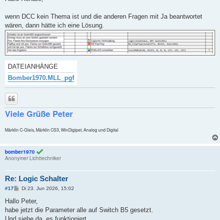
t
r
a
wenn DCC kein Thema ist und die anderen Fragen mit Ja beantwortet
g
wären, dann hätte ich eine Lösung.
DATEIANHÄNGE
Bomber1970.MLL_pgf
Zitieren
Viele Grüße Peter
Märklin C-Gleis, Märklin CS3, WinDigipet, Analog und Digital
bomber1970
Anonymer Lichttechniker
Re: Logic Schalter
B
#17
Di 23. Jun 2026, 15:02
e
i
Hallo Peter,
t
habe jetzt die Parameter alle auf Switch B5 gesetzt.
r
a
Und siehe da, es funktioniert.