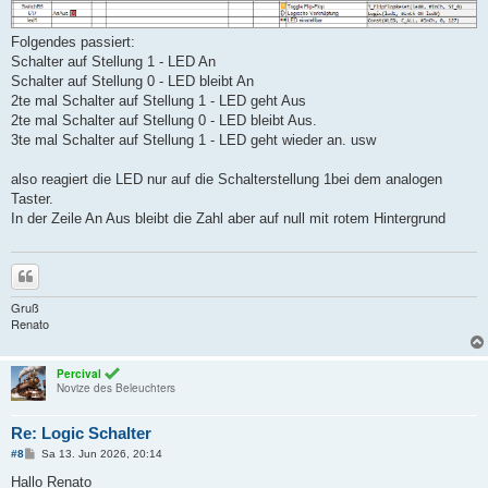
a
g
Folgendes passiert:
Schalter auf Stellung 1 - LED An
Schalter auf Stellung 0 - LED bleibt An
2te mal Schalter auf Stellung 1 - LED geht Aus
2te mal Schalter auf Stellung 0 - LED bleibt Aus.
3te mal Schalter auf Stellung 1 - LED geht wieder an. usw
also reagiert die LED nur auf die Schalterstellung 1bei dem analogen
Taster.
In der Zeile An Aus bleibt die Zahl aber auf null mit rotem Hintergrund
Zitieren
Gruß
Renato
Percival
Novize des Beleuchters
Re: Logic Schalter
B
#8
Sa 13. Jun 2026, 20:14
e
i
Hallo Renato