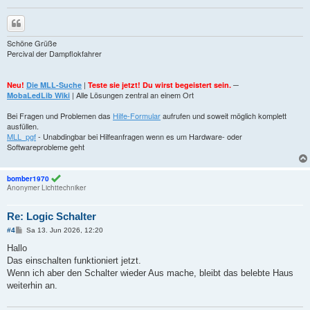
Zitieren
Schöne Grüße
Percival der Dampflokfahrer
|
─
Neu!
Die MLL-Suche
Teste sie jetzt! Du wirst begeistert sein.
| Alle Lösungen zentral an einem Ort
MobaLedLib Wiki
Bei Fragen und Problemen das
Hilfe-Formular
aufrufen und soweit möglich komplett
ausfüllen.
MLL_pgf
- Unabdingbar bei Hilfeanfragen wenn es um Hardware- oder
Softwareprobleme geht
bomber1970
Anonymer Lichttechniker
Re: Logic Schalter
B
#4
Sa 13. Jun 2026, 12:20
e
i
Hallo
t
Das einschalten funktioniert jetzt.
r
a
Wenn ich aber den Schalter wieder Aus mache, bleibt das belebte Haus
g
weiterhin an.