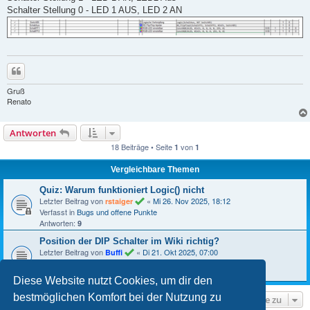
g
Schalter Stellung 0 - LED 1 AUS, LED 2 AN
Zitieren
Gruß
Renato
Antworten
18 Beiträge • Seite
von
1
1
Vergleichbare Themen
Quiz: Warum funktioniert Logic() nicht
Letzter Beitrag von
«
Mi 26. Nov 2025, 18:12
rstaiger
Verfasst in
Bugs und offene Punkte
Antworten:
9
Position der DIP Schalter im Wiki richtig?
Letzter Beitrag von
«
Di 21. Okt 2025, 07:00
Buffi
Verfasst in
Universal Verteiler Pro (201)
Antworten:
3
Diese Website nutzt Cookies, um dir den
bestmöglichen Komfort bei der Nutzung zu
Gehe zu