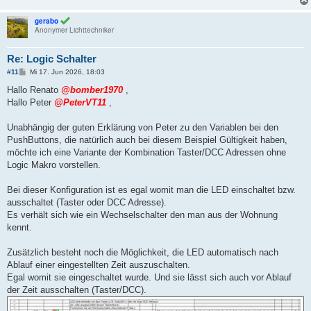
gerabo
Anonymer Lichttechniker
Re: Logic Schalter
B
#11
Mi 17. Jun 2026, 18:03
e
i
Hallo Renato
@bomber1970
,
t
Hallo Peter
@PeterVT11
,
r
a
g
Unabhängig der guten Erklärung von Peter zu den Variablen bei den
PushButtons, die natürlich auch bei diesem Beispiel Gültigkeit haben,
möchte ich eine Variante der Kombination Taster/DCC Adressen ohne
Logic Makro vorstellen.
Bei dieser Konfiguration ist es egal womit man die LED einschaltet bzw.
ausschaltet (Taster oder DCC Adresse).
Es verhält sich wie ein Wechselschalter den man aus der Wohnung
kennt.
Zusätzlich besteht noch die Möglichkeit, die LED automatisch nach
Ablauf einer eingestellten Zeit auszuschalten.
Egal womit sie eingeschaltet wurde. Und sie lässt sich auch vor Ablauf
der Zeit ausschalten (Taster/DCC).