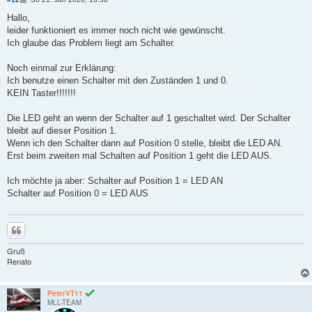
e
i
Hallo,
t
leider funktioniert es immer noch nicht wie gewünscht.
r
a
Ich glaube das Problem liegt am Schalter.
g
Noch einmal zur Erklärung:
Ich benutze einen Schalter mit den Zuständen 1 und 0.
KEIN Taster!!!!!!!
Die LED geht an wenn der Schalter auf 1 geschaltet wird. Der Schalter
bleibt auf dieser Position 1.
Wenn ich den Schalter dann auf Position 0 stelle, bleibt die LED AN.
Erst beim zweiten mal Schalten auf Position 1 geht die LED AUS.
Ich möchte ja aber: Schalter auf Position 1 = LED AN
Schalter auf Position 0 = LED AUS
Zitieren
Gruß
Renato
PeterVT11
MLL-TEAM