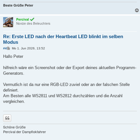
Beste Grüße Peter
Percival
Novize des Beleuchters
Re: Erste LED nach der Heartbeat LED blinkt im selben
Modus
B
#4
Mo 1. Jun 2026, 13:52
e
i
Hallo Peter
t
r
a
hilfreich wäre ein Screenshot oder der Export deines aktuellen Programm-
g
Generators.
Vermutlich ist da nur eine RGB-LED zuviel oder an der falschen Stelle
definiert.
Am Besten alle WS2811 und WS2812 durchzählen und die Anzahl
vergleichen.
Zitieren
Schöne Grüße
Percival der Dampflokfahrer