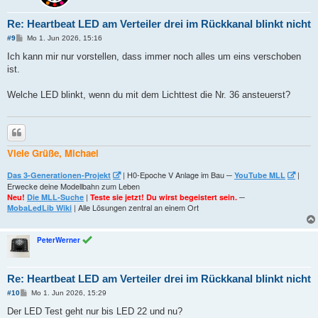
Re: Heartbeat LED am Verteiler drei im Rückkanal blinkt nicht
B
#9
Mo 1. Jun 2026, 15:16
e
i
Ich kann mir nur vorstellen, dass immer noch alles um eins verschoben
t
ist.
r
a
g
Welche LED blinkt, wenn du mit dem Lichttest die Nr. 36 ansteuerst?
Zitieren
Viele Grüße, Michael
| H0-Epoche V Anlage im Bau ─
|
Das 3-Generationen-Projekt
YouTube MLL
Erwecke deine Modellbahn zum Leben
|
─
Neu!
Die MLL-Suche
Teste sie jetzt! Du wirst begeistert sein.
| Alle Lösungen zentral an einem Ort
MobaLedLib Wiki
PeterWerner
Re: Heartbeat LED am Verteiler drei im Rückkanal blinkt nicht
B
#10
Mo 1. Jun 2026, 15:29
e
i
Der LED Test geht nur bis LED 22 und nu?
t