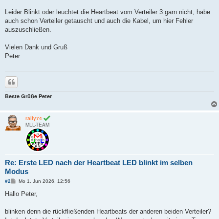
Leider Blinkt oder leuchtet die Heartbeat vom Verteiler 3 garn nicht, habe
auch schon Verteiler getauscht und auch die Kabel, um hier Fehler
auszuschließen.
Vielen Dank und Gruß
Peter
Zitieren
Beste Grüße Peter
raily74
MLL-TEAM
Re: Erste LED nach der Heartbeat LED blinkt im selben
Modus
B
#2
Mo 1. Jun 2026, 12:56
e
i
Hallo Peter,
t
r
a
blinken denn die rückfließenden Heartbeats der anderen beiden Verteiler?
g