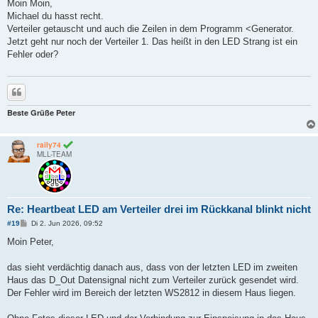
i
Moin Moin,
t
Michael du hasst recht.
r
a
Verteiler getauscht und auch die Zeilen in dem Programm <Generator.
g
Jetzt geht nur noch der Verteiler 1. Das heißt in den LED Strang ist ein
Fehler oder?
Zitieren
Beste Grüße Peter
raily74
MLL-TEAM
Re: Heartbeat LED am Verteiler drei im Rückkanal blinkt nicht
B
#19
Di 2. Jun 2026, 09:52
e
i
Moin Peter,
t
r
a
das sieht verdächtig danach aus, dass von der letzten LED im zweiten
g
Haus das D_Out Datensignal nicht zum Verteiler zurück gesendet wird.
Der Fehler wird im Bereich der letzten WS2812 in diesem Haus liegen.