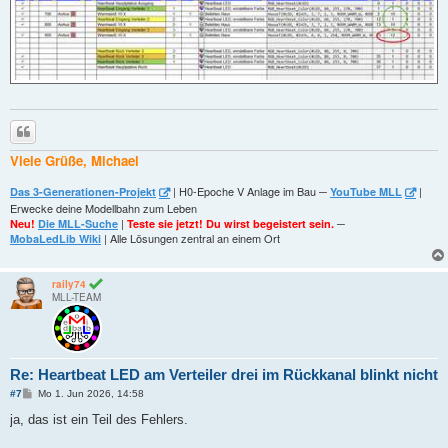
Zitieren
Viele Grüße, Michael
| H0-Epoche V Anlage im Bau ─
|
Das 3-Generationen-Projekt
YouTube MLL
Erwecke deine Modellbahn zum Leben
|
─
Neu!
Die MLL-Suche
Teste sie jetzt! Du wirst begeistert sein.
| Alle Lösungen zentral an einem Ort
MobaLedLib Wiki
raily74
MLL-TEAM
Re: Heartbeat LED am Verteiler drei im Rückkanal blinkt nicht
B
#7
Mo 1. Jun 2026, 14:58
e
i
ja, das ist ein Teil des Fehlers.
t
r