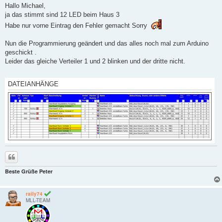
i
Hallo Michael,
t
ja das stimmt sind 12 LED beim Haus 3
r
a
Habe nur vorne Eintrag den Fehler gemacht Sorry
g
Nun die Programmierung geändert und das alles noch mal zum Arduino
geschickt .
Leider das gleiche Verteiler 1 und 2 blinken und der dritte nicht.
DATEIANHÄNGE
Zitieren
Beste Grüße Peter
raily74
MLL-TEAM