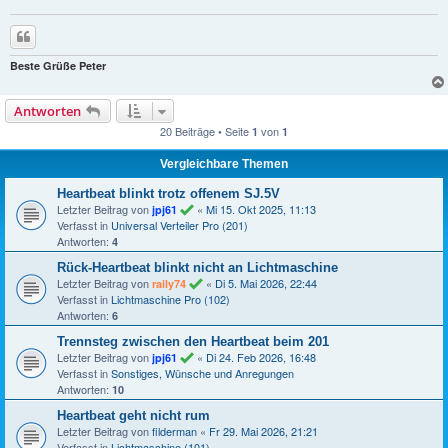
Zitieren
Beste Grüße Peter
Antworten
20 Beiträge • Seite
von
1
1
Vergleichbare Themen
Heartbeat blinkt trotz offenem SJ.5V
Letzter Beitrag von
«
Mi 15. Okt 2025, 11:13
jpj61
Verfasst in
Universal Verteiler Pro (201)
Antworten:
4
Rück-Heartbeat blinkt nicht an Lichtmaschine
Letzter Beitrag von
«
Di 5. Mai 2026, 22:44
raily74
Verfasst in
Lichtmaschine Pro (102)
Antworten:
6
Trennsteg zwischen den Heartbeat beim 201
Letzter Beitrag von
«
Di 24. Feb 2026, 16:48
jpj61
Verfasst in
Sonstiges, Wünsche und Anregungen
Antworten:
10
Heartbeat geht nicht rum
Letzter Beitrag von
filderman
«
Fr 29. Mai 2026, 21:21
Verfasst in
Lichtmaschine (101)