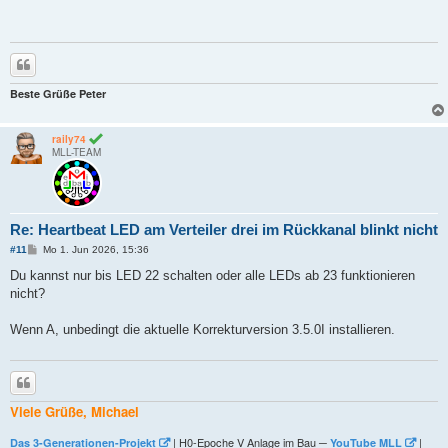
r
a
g
Zitieren
Beste Grüße Peter
raily74
MLL-TEAM
Re: Heartbeat LED am Verteiler drei im Rückkanal blinkt nicht
B
#11
Mo 1. Jun 2026, 15:36
e
i
Du kannst nur bis LED 22 schalten oder alle LEDs ab 23 funktionieren
t
nicht?
r
a
g
Wenn A, unbedingt die aktuelle Korrekturversion 3.5.0I installieren.
Zitieren
Viele Grüße, Michael
| H0-Epoche V Anlage im Bau ─
|
Das 3-Generationen-Projekt
YouTube MLL