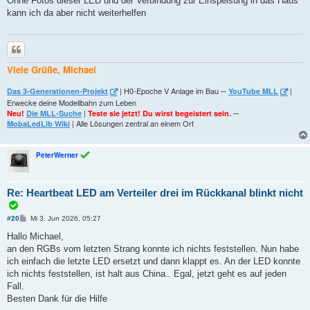
Ohne Fotos dieser LED und der Verbindung zur Einspeisung in das Haus
kann ich da aber nicht weiterhelfen
Zitieren
Viele Grüße, Michael
| H0-Epoche V Anlage im Bau ─
|
Das 3-Generationen-Projekt
YouTube MLL
Erwecke deine Modellbahn zum Leben
|
─
Neu!
Die MLL-Suche
Teste sie jetzt! Du wirst begeistert sein.
| Alle Lösungen zentral an einem Ort
MobaLedLib Wiki
PeterWerner
Re: Heartbeat LED am Verteiler drei im Rückkanal blinkt nicht
B
#20
Mi 3. Jun 2026, 05:27
e
i
Hallo Michael,
t
an den RGBs vom letzten Strang konnte ich nichts feststellen. Nun habe
r
a
ich einfach die letzte LED ersetzt und dann klappt es. An der LED konnte
g
ich nichts feststellen, ist halt aus China.. Egal, jetzt geht es auf jeden
Fall.
Besten Dank für die Hilfe