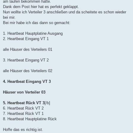
am laufen bekommen hatte.
E
Dank dem Post hier hat es perfekt geklappt.
Nun wollte ich Verteiler 3 anschließen und da scheitete es schon wieder
L
bei mir.
Ö
Bei mir habe ich das dann so gemacht:
S
T
1. Heartbeat Hauptplatine Ausgang
2. Heartbeat Eingang VT 1
m
a
alle Häuser des Verteilers 01
r
k
3. Heartbeat Eingang VT 2
i
alle Häuser des Verteilers 02
e
r
4. Heartbeat Eingang VT 3
t
Häuser von Verteiler 03
5. Heartbeat Rück VT 3
[/b]
6. Heartbeat Rück VT 2
7. Heartbeat Rück VT 1
8. Heartbeat Hauptplatine Rück
Hoffe das es richtig ist.