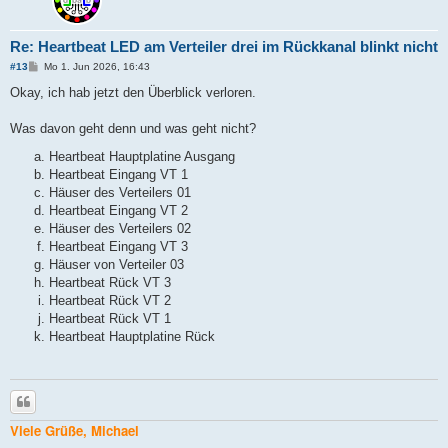
Re: Heartbeat LED am Verteiler drei im Rückkanal blinkt nicht
B
#13
Mo 1. Jun 2026, 16:43
e
i
Okay, ich hab jetzt den Überblick verloren.
t
r
a
Was davon geht denn und was geht nicht?
g
Heartbeat Hauptplatine Ausgang
Heartbeat Eingang VT 1
Häuser des Verteilers 01
Heartbeat Eingang VT 2
Häuser des Verteilers 02
Heartbeat Eingang VT 3
Häuser von Verteiler 03
Heartbeat Rück VT 3
Heartbeat Rück VT 2
Heartbeat Rück VT 1
Heartbeat Hauptplatine Rück
Zitieren
Viele Grüße, Michael