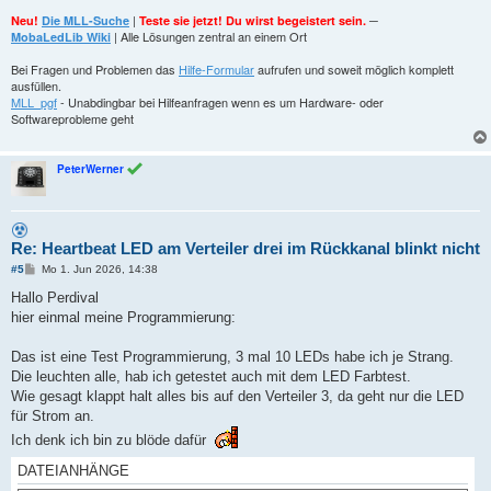
|
─
Neu!
Die MLL-Suche
Teste sie jetzt! Du wirst begeistert sein.
| Alle Lösungen zentral an einem Ort
MobaLedLib Wiki
Bei Fragen und Problemen das
Hilfe-Formular
aufrufen und soweit möglich komplett
ausfüllen.
MLL_pgf
- Unabdingbar bei Hilfeanfragen wenn es um Hardware- oder
Softwareprobleme geht
PeterWerner
Re: Heartbeat LED am Verteiler drei im Rückkanal blinkt nicht
B
#5
Mo 1. Jun 2026, 14:38
e
i
Hallo Perdival
t
hier einmal meine Programmierung:
r
a
g
Das ist eine Test Programmierung, 3 mal 10 LEDs habe ich je Strang.
Die leuchten alle, hab ich getestet auch mit dem LED Farbtest.
Wie gesagt klappt halt alles bis auf den Verteiler 3, da geht nur die LED
für Strom an.
Ich denk ich bin zu blöde dafür
DATEIANHÄNGE