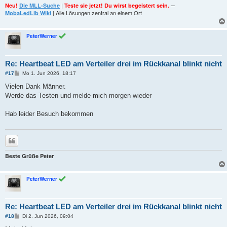
|
─
Neu!
Die MLL-Suche
Teste sie jetzt! Du wirst begeistert sein.
| Alle Lösungen zentral an einem Ort
MobaLedLib Wiki
PeterWerner
Re: Heartbeat LED am Verteiler drei im Rückkanal blinkt nicht
B
#17
Mo 1. Jun 2026, 18:17
e
i
Vielen Dank Männer.
t
Werde das Testen und melde mich morgen wieder
r
a
g
Hab leider Besuch bekommen
Zitieren
Beste Grüße Peter
PeterWerner
Re: Heartbeat LED am Verteiler drei im Rückkanal blinkt nicht
B
#18
Di 2. Jun 2026, 09:04
e