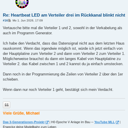
Re: Heartbeat LED am Verteiler drei im Rückkanal blinkt nicht
B
#16
Mo 1. Jun 2026, 17:09
e
i
Vertausche bitte mal die Verteiler 1 und 2, sowohl in der Verkabelung als
t
auch im Programm Generator.
r
a
g
Ich habe den Verdacht, dass das Datensignal nicht aus dem letzten Haus
rauskommt. Wenn das irgendwie möglich ist, würde ich jetzt einfach von
der Hauptplatine zum Verteiler 2 und dann vom Verteiler 2 zum Verteiler 1.
Möglicherweise brauchst du dann ein langes Kabel von Hauptplatine zu
Verteiler 2. das Kabel zwischen 1 und 2 kannst du ja einfach umstecken.
Dann noch in der Programmierung die Zeilen von Verteiler 2 über den 1er
schieben.
Wenn dann nur noch Verteiler 1 geht, bestätigt sich mein Verdacht.
Zitieren
Viele Grüße, Michael
| H0-Epoche V Anlage im Bau ─
|
Das 3-Generationen-Projekt
YouTube MLL
Erwecke deine Modellbahn zum Leben