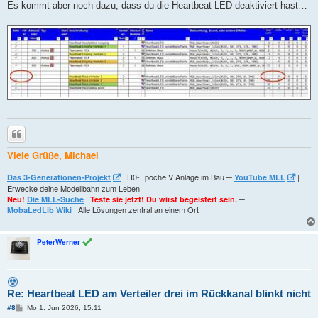
a
Es kommt aber noch dazu, dass du die Heartbeat LED deaktiviert hast…
g
Zitieren
Viele Grüße, Michael
| H0-Epoche V Anlage im Bau ─
|
Das 3-Generationen-Projekt
YouTube MLL
Erwecke deine Modellbahn zum Leben
|
─
Neu!
Die MLL-Suche
Teste sie jetzt! Du wirst begeistert sein.
| Alle Lösungen zentral an einem Ort
MobaLedLib Wiki
PeterWerner
Re: Heartbeat LED am Verteiler drei im Rückkanal blinkt nicht
B
#8
Mo 1. Jun 2026, 15:11
e