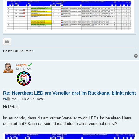
Zitieren
Beste Grüße Peter
raily74
MLL-TEAM
Re: Heartbeat LED am Verteiler drei im Rückkanal blinkt nicht
B
#6
Mo 1. Jun 2026, 14:53
e
i
Hi Peter,
t
r
a
ist es richtig, dass du am dritten Verteiler zwölf LEDs im belebten Haus
g
definiert hat? Kann es sein, dass dadurch alles verschoben ist?