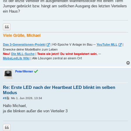
Ist der letzte Verteiler im ausgehenden Wannenstecker mit einem Term
Jumper gebrückt bzw. hängt am seitlichen Ausgang des letzten Verteilers
ein Haus?
Zitieren
Viele Grüße, Michael
| H0-Epoche V Anlage im Bau ─
|
Das 3-Generationen-Projekt
YouTube MLL
Erwecke deine Modellbahn zum Leben
|
─
Neu!
Die MLL-Suche
Teste sie jetzt! Du wirst begeistert sein.
| Alle Lösungen zentral an einem Ort
MobaLedLib Wiki
PeterWerner
Re: Erste LED nach der Heartbeat LED blinkt im selben
Modus
B
#3
Mo 1. Jun 2026, 13:34
e
i
Hallo Michael,
t
ja die blinken außer die von Verteiler 3
r
a
g
Zitieren