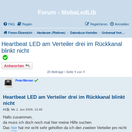
Forum - MobaLedLib
FAQ
Regeln
Registrieren
Anmelden
Foren-Übersicht
Hardware (Platinen)
Datenbus-Verteiler
Universal Verteiler Pro (201)
Heartbeat LED am Verteiler drei im Rückkanal
blinkt nicht
T
h
Antworten
e
20 Beiträge • Seite
von
1
1
m
PeterWerner
a
i
Heartbeat LED am Verteiler drei im Rückkanal blinkt
s
nicht
t
B
#1
Mo 1. Jun 2026, 12:46
a
e
i
l
Hallo zusammen,
t
da muss ich doch noch mal hier meine Hilfe suchen.
s
r
a
Das
hier
hat mir echt sehr geholfen da ich den zweiten Verteiler pro nicht
G
g