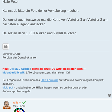
i
Hallo Peter
t
r
a
Kannst du bitte ein Foto deiner Verkabelung machen.
g
Du kannst auch testweise mal die Kette von Verteiler 3 an Verteiler 2 am
nächsten Ausgang anstecken.
Da sollten dann 1 LED blinken und 9 weiß leuchten.
Zitieren
Schöne Grüße
Percival der Dampflokfahrer
|
─
Neu!
Die MLL-Suche
Teste sie jetzt! Du wirst begeistert sein.
| Alle Lösungen zentral an einem Ort
MobaLedLib Wiki
Bei Fragen und Problemen das
Hilfe-Formular
aufrufen und soweit möglich komplett
ausfüllen.
MLL_pgf
- Unabdingbar bei Hilfeanfragen wenn es um Hardware- oder
Softwareprobleme geht
raily74
MLL-TEAM