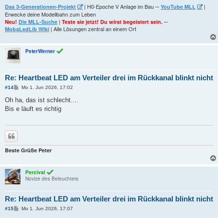
| H0-Epoche V Anlage im Bau ─
|
Das 3-Generationen-Projekt
YouTube MLL
Erwecke deine Modellbahn zum Leben
|
─
Neu!
Die MLL-Suche
Teste sie jetzt! Du wirst begeistert sein.
| Alle Lösungen zentral an einem Ort
MobaLedLib Wiki
PeterWerner
Re: Heartbeat LED am Verteiler drei im Rückkanal blinkt nicht
B
#14
Mo 1. Jun 2026, 17:02
e
i
Oh ha, das ist schlecht....
t
Bis e läuft es richtig
r
a
g
Zitieren
Beste Grüße Peter
Percival
Novize des Beleuchters
Re: Heartbeat LED am Verteiler drei im Rückkanal blinkt nicht
B
#15
Mo 1. Jun 2026, 17:07
e