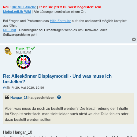
|
─
Neu!
Die MLL-Suche
Teste sie jetzt! Du wirst begeistert sein.
| Alle Lösungen zentral an einem Ort
MobaLedLib Wiki
Bei Fragen und Problemen das
Hilfe-Formular
aufrufen und soweit möglich komplett
ausfüllen.
MLL_pgf
- Unabdingbar bei Hilfeanfragen wenn es um Hardware- oder
Softwareprobleme geht
Frank_TT
MLL-TEAM
Re: Alleskönner Displaymodell - Und was muss ich
bestellen?
B
#4
Fr 29. Mai 2026, 19:56
e
i
Hangar_18
hat geschrieben:
t
r
a
Aber, was muss da noch zu bestellt werden? Die Beschreibung der Inhalte
g
im Shop ist sehr flach, man sieht leider auch nicht welche Teile fehlen oder
dazu bestellt werden sollten.
Hallo Hangar_18