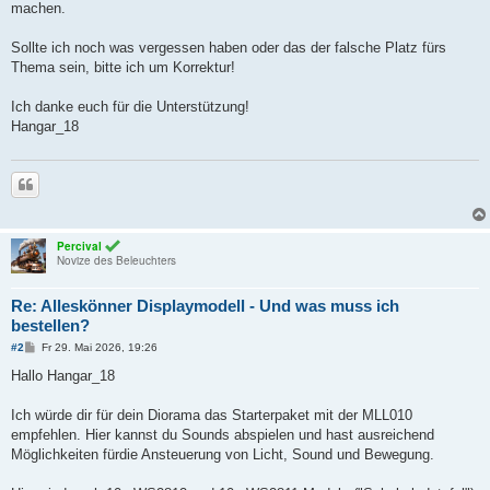
machen.
Sollte ich noch was vergessen haben oder das der falsche Platz fürs
Thema sein, bitte ich um Korrektur!
Ich danke euch für die Unterstützung!
Hangar_18
Zitieren
Percival
Novize des Beleuchters
Re: Alleskönner Displaymodell - Und was muss ich
bestellen?
B
#2
Fr 29. Mai 2026, 19:26
e
i
Hallo Hangar_18
t
r
a
Ich würde dir für dein Diorama das Starterpaket mit der MLL010
g
empfehlen. Hier kannst du Sounds abspielen und hast ausreichend
Möglichkeiten fürdie Ansteuerung von Licht, Sound und Bewegung.