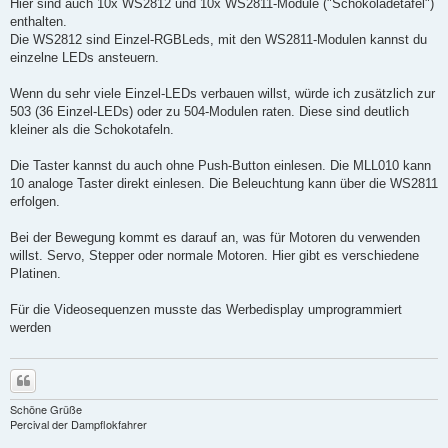
Hier sind auch 10x WS2812 und 10x WS2811-Module ("Schokoladetafel")
enthalten.
Die WS2812 sind Einzel-RGBLeds, mit den WS2811-Modulen kannst du
einzelne LEDs ansteuern.
Wenn du sehr viele Einzel-LEDs verbauen willst, würde ich zusätzlich zur
503 (36 Einzel-LEDs) oder zu 504-Modulen raten. Diese sind deutlich
kleiner als die Schokotafeln.
Die Taster kannst du auch ohne Push-Button einlesen. Die MLL010 kann
10 analoge Taster direkt einlesen. Die Beleuchtung kann über die WS2811
erfolgen.
Bei der Bewegung kommt es darauf an, was für Motoren du verwenden
willst. Servo, Stepper oder normale Motoren. Hier gibt es verschiedene
Platinen.
Für die Videosequenzen musste das Werbedisplay umprogrammiert
werden
Zitieren
Schöne Grüße
Percival der Dampflokfahrer