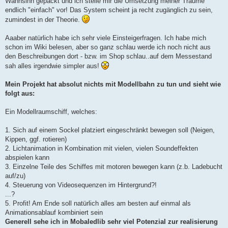
Wahnsinn gepackt und ich stelle mir die Umsetzung meiner Träume
endlich "einfach" vor! Das System scheint ja recht zugänglich zu sein,
zumindest in der Theorie.
Aaaber natürlich habe ich sehr viele Einsteigerfragen. Ich habe mich
schon im Wiki belesen, aber so ganz schlau werde ich noch nicht aus
den Beschreibungen dort - bzw. im Shop schlau..auf dem Messestand
sah alles irgendwie simpler aus!
Mein Projekt hat absolut nichts mit Modellbahn zu tun und sieht wie
folgt aus:
Ein Modellraumschiff, welches:
1. Sich auf einem Sockel platziert eingeschränkt bewegen soll (Neigen,
Kippen, ggf. rotieren)
2. Lichtanimation in Kombination mit vielen, vielen Soundeffekten
abspielen kann
3. Einzelne Teile des Schiffes mit motoren bewegen kann (z.b. Ladebucht
auf/zu)
4. Steuerung von Videosequenzen im Hintergrund?!
...?
5. Profit! Am Ende soll natürlich alles am besten auf einmal als
Animationsablauf kombiniert sein
Generell sehe ich in Mobaledlib sehr viel Potenzial zur realisierung