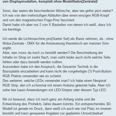
von Displaymodellen, komplett ohne Modellbahn(Zentrale)!
Sooo, das waren die bescheidenen Wünsche, aber wie gehts jetzt weiter?
Ich war von den mehrstufigen Abläufen über einen einzigen RGB-Knopf
und von den magnetischen Pogo-Pins fasziniert.
Damit habe ich aber nur 2 von X Bauteilen von denen ich weiß, dass Ich
sie benötige.
Ich werde die Lichtmaschine pro(Starter Set) als Basis nehmen, da - ohne
Moba-Zentrale - DMX für die Ansteuerung theoretisch am meisten Sinn
ergibt.
Aber, was muss da noch zu bestellt werden? Die Beschreibung der
Inhalte im Shop ist seehr flach, man sieht leider auch nicht welche Teile
fehlen oder dazu bestellt werden sollten.
Ausserdem habe ich den Anspruch, die Gesamte Technik in die
Basisplatte einzarbeiten und kann nicht die vorgefertigte (?) Push-Button
RGB Platine verwenden wie es scheint.
Des weiteren, welche LEDs verwendet man? ich habe einen Neopixel
RGB Strip, den ich schonmal mit einem Arduino getestet habe. Aber Ich
sehe hier kaum Anwendungen mit LED-Stripes oder diesem Typ LED.
Mir ist bewusst, dass ich noch ganz am Anfang stehe und die
Entwicklung des Prohekts Jahre dauern könnte. Ein entsprechendes 3D-
Modell ist gerade im Druck, dann weiß ich auch wie viel Platz im inneren
besteht und kann genaueren Angaben zur geplanten Umsetzbarkeit