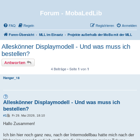
Forum - MobaLedLib
FAQ
Regeln
Registrieren
Anmelden
Foren-Übersicht
MLL im Einsatz
Projekte außerhalb der MoBa mit der MLL
Alleskönner Displaymodell - Und was muss ich
bestellen?
Antworten
4 Beiträge • Seite
von
1
1
Hangar_18
Alleskönner Displaymodell - Und was muss ich
bestellen?
B
#1
Fr 29. Mai 2026, 18:10
e
i
Hallo Zusammen!
t
r
a
Ich bin hier noch ganz neu, nach der Intermodellbau hatte mich nach der
g