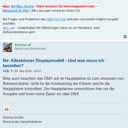
|
─
Neu!
Die MLL-Suche
Teste sie jetzt! Du wirst begeistert sein.
| Alle Lösungen zentral an einem Ort
MobaLedLib Wiki
Bei Fragen und Problemen das
Hilfe-Formular
aufrufen und soweit möglich komplett
ausfüllen.
MLL_pgf
- Unabdingbar bei Hilfeanfragen wenn es um Hardware- oder
Softwareprobleme geht
Percival
Novize des Beleuchters
Re: Alleskönner Displaymodell - Und was muss ich
bestellen?
B
#3
Fr 29. Mai 2026, 19:37
e
i
Bitte auch beachten das DMX auf de Hauptplatine ist zum ansteuern von
t
Bühnenzubehör, nicht für die Ansteuerung der Effekte welche die
r
a
Hauptplatine kontrolliert. Die Hauptplatinen unterstützen hier nur die
g
Ausgabe und lesen keine Daten ein über DMX
Zitieren
Schöne Grüße
Percival der Dampflokfahrer