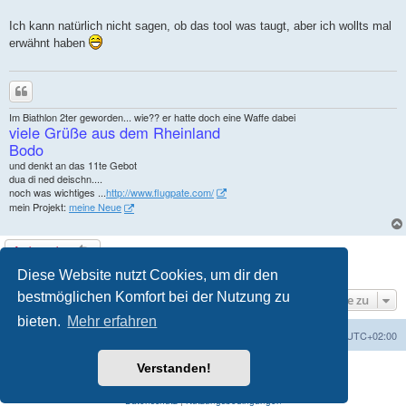
Ich kann natürlich nicht sagen, ob das tool was taugt, aber ich wollts mal
erwähnt haben
Zitieren
Im Biathlon 2ter geworden... wie?? er hatte doch eine Waffe dabei
viele Grüße aus dem Rheinland
Bodo
und denkt an das 11te Gebot
dua di ned deischn....
noch was wichtiges ...
http://www.flugpate.com/
mein Projekt:
meine Neue
Antworten
1 Beitrag • Seite
von
1
1
Diese Website nutzt Cookies, um dir den
bestmöglichen Komfort bei der Nutzung zu
Gehe zu
bieten.
Mehr erfahren
Foren-Übersicht
Alle Zeiten sind
UTC+02:00
Verstanden!
Powered by
phpBB
® Forum Software © phpBB Limited
Deutsche Übersetzung durch
phpBB.de
Datenschutz
|
Nutzungsbedingungen