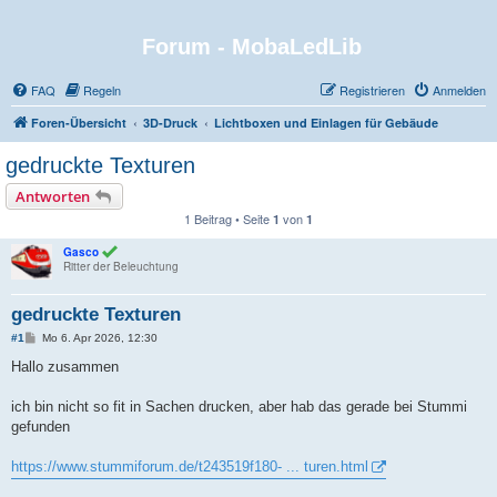
Forum - MobaLedLib
FAQ
Regeln
Registrieren
Anmelden
Foren-Übersicht
3D-Druck
Lichtboxen und Einlagen für Gebäude
gedruckte Texturen
Antworten
1 Beitrag • Seite
von
1
1
Gasco
Ritter der Beleuchtung
gedruckte Texturen
B
#1
Mo 6. Apr 2026, 12:30
e
i
Hallo zusammen
t
r
a
ich bin nicht so fit in Sachen drucken, aber hab das gerade bei Stummi
g
gefunden
https://www.stummiforum.de/t243519f180- ... turen.html