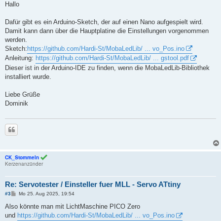
i
Hallo
t
r
a
Dafür gibt es ein Arduino-Sketch, der auf einen Nano aufgespielt wird.
g
Damit kann dann über die Hauptplatine die Einstellungen vorgenommen
werden.
Sketch:
https://github.com/Hardi-St/MobaLedLib/ ... vo_Pos.ino
Anleitung:
https://github.com/Hardi-St/MobaLedLib/ ... gstool.pdf
Dieser ist in der Arduino-IDE zu finden, wenn die MobaLedLib-Bibliothek
installiert wurde.
Liebe Grüße
Dominik
Zitieren
CK_Stommeln
Kerzenanzünder
Re: Servotester / Einsteller fuer MLL - Servo ATtiny
B
#3
Mo 25. Aug 2025, 19:54
e
i
Also könnte man mit LichtMaschine PICO Zero
t
und
https://github.com/Hardi-St/MobaLedLib/ ... vo_Pos.ino
r