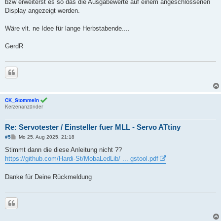
bzw erweiterst es so das die Ausgabewerte auf einem angeschlossenen
Display angezeigt werden.
Wäre vlt. ne Idee für lange Herbstabende....
GerdR
Zitieren
CK_Stommeln
Kerzenanzünder
Re: Servotester / Einsteller fuer MLL - Servo ATtiny
B
#5
Mo 25. Aug 2025, 21:18
e
i
Stimmt dann die diese Anleitung nicht ??
t
https://github.com/Hardi-St/MobaLedLib/ ... gstool.pdf
r
a
g
Danke für Deine Rückmeldung
Zitieren