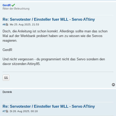
GerdR
Ritter der Beleuchtung
Re: Servotester / Einsteller fuer MLL - Servo ATtiny
B
#6
Mo 25. Aug 2025, 21:53
e
i
Doch, die Anleitung ist schon korrekt. Allerdings sollte man das schon
t
Mal auf der Werkbank probiert haben um zu wissen wie die Servos
r
a
reagieren.
g
GerdR
Und nicht vergessen - du programmiert nicht das Servo sondern den
davor sitzenden Attiny85.
Zitieren
Dominik
Re: Servotester / Einsteller fuer MLL - Servo ATtiny
B
#7
Di 26. Aug 2025, 00:16
e