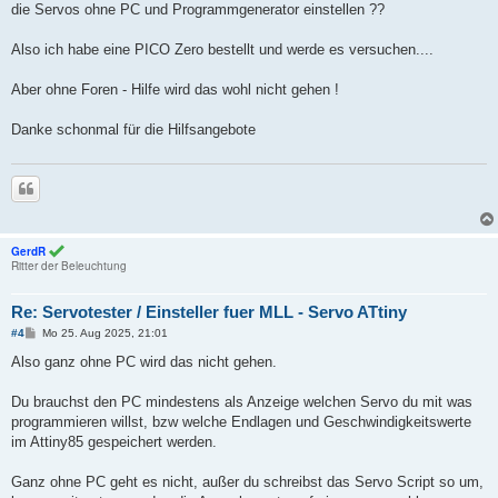
a
die Servos ohne PC und Programmgenerator einstellen ??
g
Also ich habe eine PICO Zero bestellt und werde es versuchen....
Aber ohne Foren - Hilfe wird das wohl nicht gehen !
Danke schonmal für die Hilfsangebote
Zitieren
GerdR
Ritter der Beleuchtung
Re: Servotester / Einsteller fuer MLL - Servo ATtiny
B
#4
Mo 25. Aug 2025, 21:01
e
i
Also ganz ohne PC wird das nicht gehen.
t
r
a
Du brauchst den PC mindestens als Anzeige welchen Servo du mit was
g
programmieren willst, bzw welche Endlagen und Geschwindigkeitswerte
im Attiny85 gespeichert werden.
Ganz ohne PC geht es nicht, außer du schreibst das Servo Script so um,