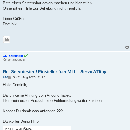
g
Bitte einen Screenshot davon machen und hier teilen.
Ohne ist ein Hilfe zur Behebung nicht möglich.
Liebe Grüße
Dominik
Zitieren
CK_Stommeln
Kerzenanzünder
Re: Servotester / Einsteller fuer MLL - Servo ATtiny
B
#10
So 31. Aug 2025, 21:28
e
i
Hallo Dominik,
t
r
a
Da ich keine Ahnung vom Andorid habe..
g
Hier mein erster Versuch eine Fehlermelung weiter zuleiten:
Kannst Du damit was anfangen ???
Danke für Deine Hilfe
DATEIANHÄNGE