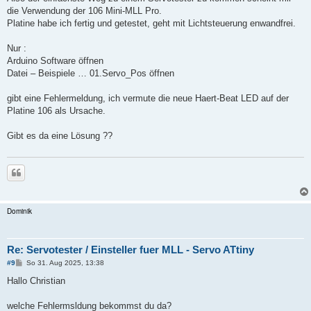
t
die Verwendung der 106 Mini-MLL Pro.
r
a
Platine habe ich fertig und getestet, geht mit Lichtsteuerung enwandfrei.
g
Nur :
Arduino Software öffnen
Datei – Beispiele … 01.Servo_Pos öffnen
gibt eine Fehlermeldung, ich vermute die neue Haert-Beat LED auf der
Platine 106 als Ursache.
Gibt es da eine Lösung ??
Zitieren
Dominik
Re: Servotester / Einsteller fuer MLL - Servo ATtiny
B
#9
So 31. Aug 2025, 13:38
e
i
Hallo Christian
t
r
a
welche Fehlermsldung bekommst du da?