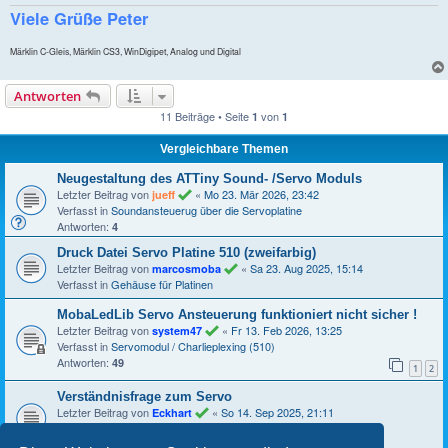
Viele Grüße Peter
Märklin C-Gleis, Märklin CS3, WinDigipet, Analog und Digital
Antworten
11 Beiträge • Seite
von
1
1
Vergleichbare Themen
Neugestaltung des ATTiny Sound- /Servo Moduls
Letzter Beitrag von
«
Mo 23. Mär 2026, 23:42
jueff
Verfasst in
Soundansteuerug über die Servoplatine
Antworten:
4
Druck Datei Servo Platine 510 (zweifarbig)
Letzter Beitrag von
«
Sa 23. Aug 2025, 15:14
marcosmoba
Verfasst in
Gehäuse für Platinen
MobaLedLib Servo Ansteuerung funktioniert nicht sicher !
Letzter Beitrag von
«
Fr 13. Feb 2026, 13:25
system47
Verfasst in
Servomodul / Charlieplexing (510)
Antworten:
49
1
2
Verständnisfrage zum Servo
Letzter Beitrag von
«
So 14. Sep 2025, 21:11
Eckhart
Verfasst in
WS2811 - Dreifach-Stepperplatine mit Relais (551)
Antworten:
3