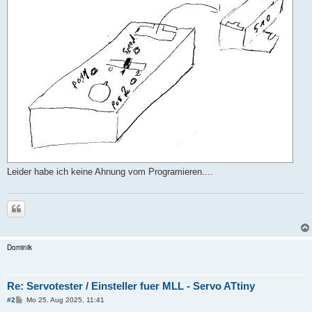
Leider habe ich keine Ahnung vom Programieren....
Zitieren
Dominik
Re: Servotester / Einsteller fuer MLL - Servo ATtiny
B
#2
Mo 25. Aug 2025, 11:41
e