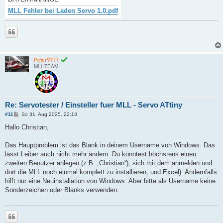
MLL Fehler bei Laden Servo 1.0.pdf
Zitieren
PeterVT11
MLL-TEAM
Re: Servotester / Einsteller fuer MLL - Servo ATtiny
B
#11
So 31. Aug 2025, 22:13
e
i
Hallo Christian,
t
r
a
Das Hauptproblem ist das Blank in deinem Username von Windows. Das
g
lässt Leiber auch nicht mehr ändern. Du könntest höchstens einen
zweiten Benutzer anlegen (z.B. „Christian“), sich mit dem anmelden und
dort die MLL noch einmal komplett zu installieren, und Excel). Andernfalls
hilft nur eine Neuinstallation von Windows. Aber bitte als Username keine
Sonderzeichen oder Blanks verwenden.
Zitieren