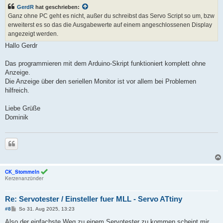
i
GerdR
hat geschrieben:
t
r
Ganz ohne PC geht es nicht, außer du schreibst das Servo Script so um, bzw
a
erweiterst es so das die Ausgabewerte auf einem angeschlossenen Display
g
angezeigt werden.
Hallo Gerdr
Das programmieren mit dem Arduino-Skript funktioniert komplett ohne
Anzeige.
Die Anzeige über den seriellen Monitor ist vor allem bei Problemen
hilfreich.
Liebe Grüße
Dominik
Zitieren
CK_Stommeln
Kerzenanzünder
Re: Servotester / Einsteller fuer MLL - Servo ATtiny
B
#8
So 31. Aug 2025, 13:23
e
i
Also der einfachste Weg zu einem Servotester zu kommen scheint mir