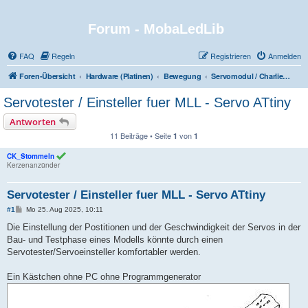
Forum - MobaLedLib
FAQ
Regeln
Registrieren
Anmelden
Foren-Übersicht
Hardware (Platinen)
Bewegung
Servomodul / Charlieplexing (510)
Servotester / Einsteller fuer MLL - Servo ATtiny
Antworten
11 Beiträge • Seite
von
1
1
CK_Stommeln
Kerzenanzünder
Servotester / Einsteller fuer MLL - Servo ATtiny
B
#1
Mo 25. Aug 2025, 10:11
e
i
Die Einstellung der Postitionen und der Geschwindigkeit der Servos in der
t
Bau- und Testphase eines Modells könnte durch einen
r
a
Servotester/Servoeinsteller komfortabler werden.
g
Ein Kästchen ohne PC ohne Programmgenerator