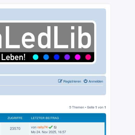
Registrieren
Anmelden
5 Themen • Seite
von
1
1
ZUGRIFFE
LETZTER BEITRAG
L
von
raily74
Z
23570
e
Mo 24. Nov 2025, 16:57