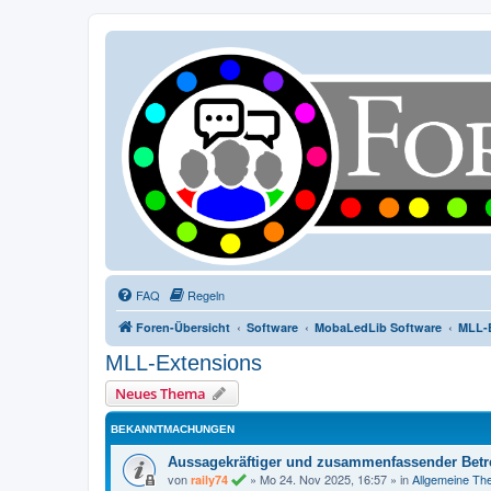
FAQ
Regeln
Foren-Übersicht
Software
MobaLedLib Software
MLL-
MLL-Extensions
Neues Thema
BEKANNTMACHUNGEN
Aussagekräftiger und zusammenfassender Betre
von
»
Mo 24. Nov 2025, 16:57
» in
Allgemeine T
raily74