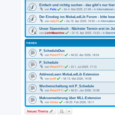
Einfach und richtig suchen - das gibt’s nur hier
von
»
So 4. Mai 2025, 21:38
» in
Informationen
Felix
Der Einstieg ins MobaLedLib Forum - bitte lese
von
»
Sa 19. Apr 2025, 19:32
» in
Informatio
raily74
Unser Stammtisch - Nächster Termin erst im Jul
von
»
Di 15. Apr 2025, 13:23
» in
Stammt
LichtMaschine
THEMEN
P_ScheduleDuo
von
»
Mi 22. Apr 2026, 18:04
PeterVT11
P_Schedule
von
»
Di 1. Jul 2025, 17:13
PeterVT11
AddressLearn MobaLedLib Extension
von
»
Mi 13. Mai 2026, 19:08
jueff
Wochenschaltung mit P_Schedule
von
»
Mi 21. Jan 2026, 10:38
PeterVT11
Makroerweiterung über MLL-Extension
von
»
Mi 25. Feb 2026, 18:11
hlinke
Neues Thema