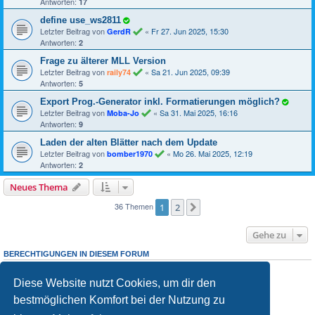
Antworten:
17
define use_ws2811
Letzter Beitrag von
«
Fr 27. Jun 2025, 15:30
GerdR
Antworten:
2
Frage zu älterer MLL Version
Letzter Beitrag von
«
Sa 21. Jun 2025, 09:39
raily74
Antworten:
5
Export Prog.-Generator inkl. Formatierungen möglich?
Letzter Beitrag von
«
Sa 31. Mai 2025, 16:16
Moba-Jo
Antworten:
9
Laden der alten Blätter nach dem Update
Letzter Beitrag von
«
Mo 26. Mai 2025, 12:19
bomber1970
Antworten:
2
Neues Thema
36 Themen
1
2
Nächste
Gehe zu
BERECHTIGUNGEN IN DIESEM FORUM
Du darfst
neuen Themen in diesem Forum erstellen.
keine
Du darfst
Antworten zu Themen in diesem Forum erstellen.
keine
Diese Website nutzt Cookies, um dir den
Du darfst deine Beiträge in diesem Forum
ändern.
nicht
Du darfst deine Beiträge in diesem Forum
löschen.
nicht
bestmöglichen Komfort bei der Nutzung zu
Du darfst
Dateianhänge in diesem Forum erstellen.
keine