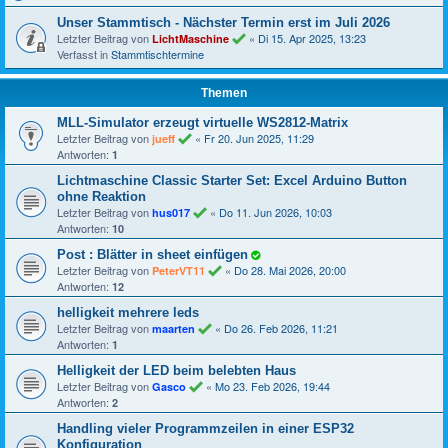
Unser Stammtisch - Nächster Termin erst im Juli 2026
Letzter Beitrag von
«
Di 15. Apr 2025, 13:23
LichtMaschine
Verfasst in
Stammtischtermine
Themen
MLL-Simulator erzeugt virtuelle WS2812-Matrix
Letzter Beitrag von
«
Fr 20. Jun 2025, 11:29
jueff
Antworten:
1
Lichtmaschine Classic Starter Set: Excel Arduino Button
ohne Reaktion
Letzter Beitrag von
«
Do 11. Jun 2026, 10:03
hus017
Antworten:
10
Post : Blätter in sheet einfügen
Letzter Beitrag von
«
Do 28. Mai 2026, 20:00
PeterVT11
Antworten:
12
helligkeit mehrere leds
Letzter Beitrag von
«
Do 26. Feb 2026, 11:21
maarten
Antworten:
1
Helligkeit der LED beim belebten Haus
Letzter Beitrag von
«
Mo 23. Feb 2026, 19:44
Gasco
Antworten:
2
Handling vieler Programmzeilen in einer ESP32
Konfiguration