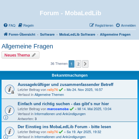
Forum - MobaLedLib
FAQ
Regeln
Registrieren
Anmelden
Foren-Übersicht
Software
MobaLedLib Software
Allgemeine Fragen
Allgemeine Fragen
Neues Thema
36 Themen
1
2
Nächste
Bekanntmachungen
Aussagekräftiger und zusammenfassender Betreff
Letzter Beitrag von
«
Mo 24. Nov 2025, 16:57
raily74
Verfasst in
Allgemeine Themen
Einfach und richtig suchen - das gibt’s nur hier
Letzter Beitrag von
«
Mi 14. Mai 2025, 13:04
marcosmoba
Verfasst in
Informationen und Ankündigungen
Antworten:
3
Der Einstieg ins MobaLedLib Forum - bitte lesen
Letzter Beitrag von
«
Sa 19. Apr 2025, 19:32
raily74
Verfasst in
Informationen und Ankündigungen