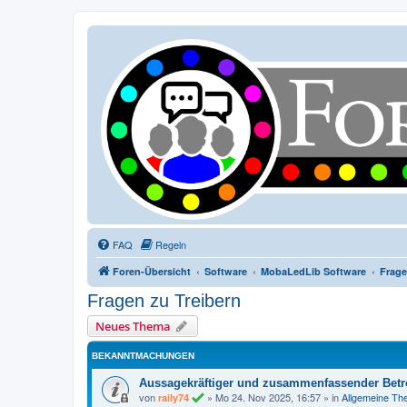
FAQ
Regeln
Foren-Übersicht
Software
MobaLedLib Software
Frage
Fragen zu Treibern
Neues Thema
BEKANNTMACHUNGEN
Aussagekräftiger und zusammenfassender Betre
von
»
Mo 24. Nov 2025, 16:57
» in
Allgemeine T
raily74