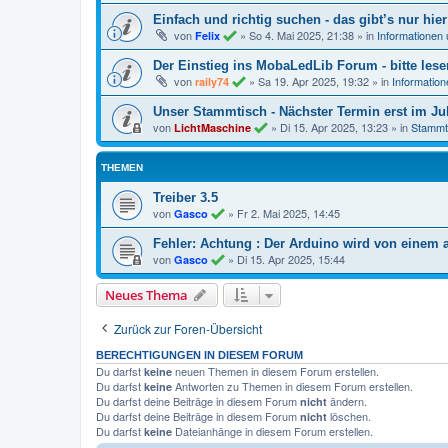
Einfach und richtig suchen - das gibt’s nur hier
von
»
So 4. Mai 2025, 21:38
» in
Informationen
Felix
Der Einstieg ins MobaLedLib Forum - bitte lese
von
»
Sa 19. Apr 2025, 19:32
» in
Informatio
raily74
Unser Stammtisch - Nächster Termin erst im Jul
von
»
Di 15. Apr 2025, 13:23
» in
Stammt
LichtMaschine
THEMEN
Treiber 3.5
von
»
Fr 2. Mai 2025, 14:45
Gasco
Fehler: Achtung : Der Arduino wird von einem
von
»
Di 15. Apr 2025, 15:44
Gasco
Neues Thema
Zurück zur Foren-Übersicht
BERECHTIGUNGEN IN DIESEM FORUM
Du darfst
neuen Themen in diesem Forum erstellen.
keine
Du darfst
Antworten zu Themen in diesem Forum erstellen.
keine
Du darfst deine Beiträge in diesem Forum
ändern.
nicht
Du darfst deine Beiträge in diesem Forum
löschen.
nicht
Du darfst
Dateianhänge in diesem Forum erstellen.
keine