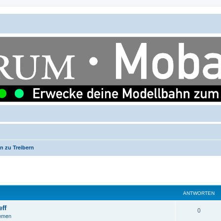
n zu Treibern
ANTWORTEN
ff
A
0
hemen