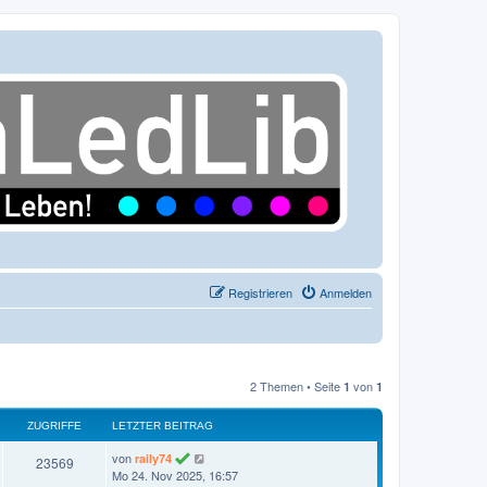
Registrieren
Anmelden
2 Themen • Seite
von
1
1
ZUGRIFFE
LETZTER BEITRAG
L
von
raily74
Z
23569
e
Mo 24. Nov 2025, 16:57