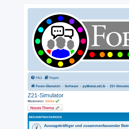
FAQ
Regeln
Foren-Übersicht
Software
pyMobaLedLib
Z21-Simulat
Z21-Simulator
Moderator:
hlinke
Neues Thema
BEKANNTMACHUNGEN
Aussagekräftiger und zusammenfassender Betre