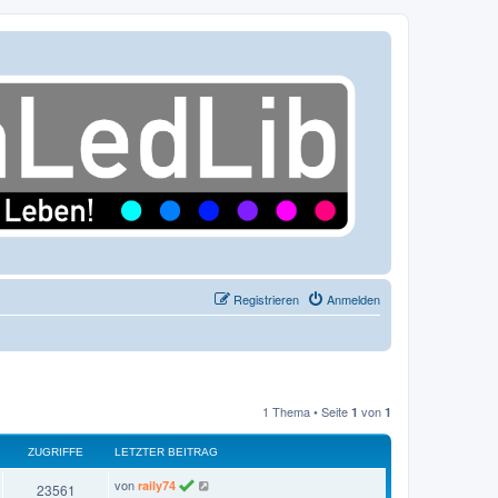
Registrieren
Anmelden
1 Thema • Seite
von
1
1
ZUGRIFFE
LETZTER BEITRAG
L
von
raily74
Z
23561