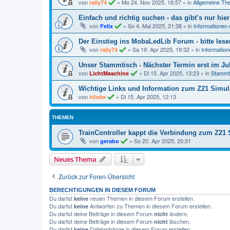
von
»
Mo 24. Nov 2025, 16:57
» in
Allgemeine T
raily74
Einfach und richtig suchen - das gibt’s nur hier
von
»
So 4. Mai 2025, 21:38
» in
Informationen
Felix
Der Einstieg ins MobaLedLib Forum - bitte lese
von
»
Sa 19. Apr 2025, 19:32
» in
Informatio
raily74
Unser Stammtisch - Nächster Termin erst im Jul
von
»
Di 15. Apr 2025, 13:23
» in
Stammt
LichtMaschine
Wichtige Links und Information zum Z21 Simul
von
»
Di 15. Apr 2025, 12:13
hlinke
THEMEN
TrainController kappt die Verbindung zum Z21 
von
»
So 20. Apr 2025, 20:31
gerabo
Neues Thema
Zurück zur Foren-Übersicht
BERECHTIGUNGEN IN DIESEM FORUM
Du darfst
neuen Themen in diesem Forum erstellen.
keine
Du darfst
Antworten zu Themen in diesem Forum erstellen.
keine
Du darfst deine Beiträge in diesem Forum
ändern.
nicht
Du darfst deine Beiträge in diesem Forum
löschen.
nicht
Du darfst
Dateianhänge in diesem Forum erstellen.
keine