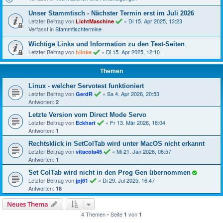
Unser Stammtisch - Nächster Termin erst im Juli 2026
Letzter Beitrag von
«
Di 15. Apr 2025, 13:23
LichtMaschine
Verfasst in
Stammtischtermine
Wichtige Links und Information zu den Test-Seiten
Letzter Beitrag von
«
Di 15. Apr 2025, 12:10
hlinke
Themen
Linux - welcher Servotest funktioniert
Letzter Beitrag von
«
Sa 4. Apr 2026, 20:53
GerdR
Antworten:
2
Letzte Version vom Direct Mode Servo
Letzter Beitrag von
«
Fr 13. Mär 2026, 18:04
Eckhart
Antworten:
1
Rechtsklick in SetColTab wird unter MacOS nicht erkannt
Letzter Beitrag von
«
Mi 21. Jan 2026, 06:57
vitacola45
Antworten:
1
Set ColTab wird nicht in den Prog Gen übernommen
Letzter Beitrag von
«
Di 29. Jul 2025, 16:47
jpj61
Antworten:
18
Neues Thema
4 Themen • Seite
von
1
1