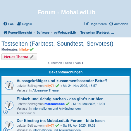
Forum - MobaLedLib
FAQ
Regeln
Registrieren
Anmelden
Foren-Übersicht
Software
pyMobaLedLib
Testseiten (Farbtest, Soundtest, Servotest)
Testseiten (Farbtest, Soundtest, Servotest)
Moderator:
hlinke
Neues Thema
4 Themen • Seite
von
1
1
Bekanntmachungen
Aussagekräftiger und zusammenfassender Betreff
Letzter Beitrag von
«
Mo 24. Nov 2025, 16:57
raily74
Verfasst in
Allgemeine Themen
Einfach und richtig suchen - das gibt’s nur hier
Letzter Beitrag von
«
Mi 14. Mai 2025, 13:04
marcosmoba
Verfasst in
Informationen und Ankündigungen
Antworten:
3
Der Einstieg ins MobaLedLib Forum - bitte lesen
Letzter Beitrag von
«
Sa 19. Apr 2025, 19:32
raily74
Verfasst in
Informationen und Ankündigungen