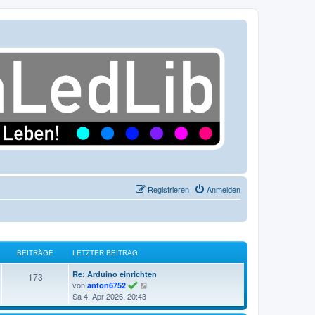
Registrieren
Anmelden
BEITRÄGE
LETZTER BEITRAG
L
Re: Arduino einrichten
B
173
e
N
von
anton6752
e
t
e
Sa 4. Apr 2026, 20:43
z
u
i
t