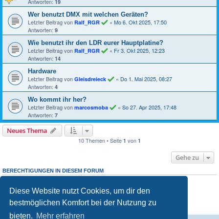
Antworten:
19
Wer benutzt DMX mit welchen Geräten?
Letzter Beitrag von
«
Mo 6. Okt 2025, 17:50
Ralf_RGR
Antworten:
9
Wie benutzt ihr den LDR eurer Hauptplatine?
Letzter Beitrag von
«
Fr 3. Okt 2025, 12:23
Ralf_RGR
Antworten:
14
Hardware
Letzter Beitrag von
«
Do 1. Mai 2025, 08:27
Gleisdreieck
Antworten:
4
Wo kommt ihr her?
Letzter Beitrag von
«
So 27. Apr 2025, 17:48
marcosmoba
Antworten:
7
Neues Thema
10 Themen • Seite
von
1
1
Gehe zu
BERECHTIGUNGEN IN DIESEM FORUM
Du darfst
neuen Themen in diesem Forum erstellen.
keine
Du darfst
Antworten zu Themen in diesem Forum erstellen.
keine
Diese Website nutzt Cookies, um dir den
Du darfst deine Beiträge in diesem Forum
ändern.
nicht
Du darfst deine Beiträge in diesem Forum
löschen.
nicht
bestmöglichen Komfort bei der Nutzung zu
Du darfst
Dateianhänge in diesem Forum erstellen.
keine
bieten.
Mehr erfahren