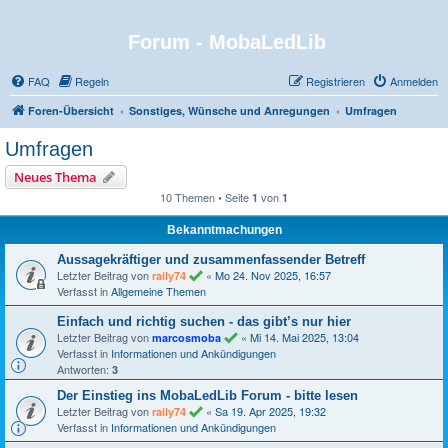
Forum - MobaLedLib
FAQ
Regeln
Registrieren
Anmelden
Foren-Übersicht
Sonstiges, Wünsche und Anregungen
Umfragen
Umfragen
Neues Thema
10 Themen • Seite
von
1
1
Bekanntmachungen
Aussagekräftiger und zusammenfassender Betreff
Letzter Beitrag von
«
Mo 24. Nov 2025, 16:57
raily74
Verfasst in
Allgemeine Themen
Einfach und richtig suchen - das gibt’s nur hier
Letzter Beitrag von
«
Mi 14. Mai 2025, 13:04
marcosmoba
Verfasst in
Informationen und Ankündigungen
Antworten:
3
Der Einstieg ins MobaLedLib Forum - bitte lesen
Letzter Beitrag von
«
Sa 19. Apr 2025, 19:32
raily74
Verfasst in
Informationen und Ankündigungen