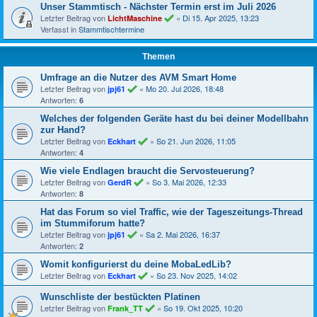
Unser Stammtisch - Nächster Termin erst im Juli 2026
Letzter Beitrag von
«
Di 15. Apr 2025, 13:23
LichtMaschine
Verfasst in
Stammtischtermine
Themen
Umfrage an die Nutzer des AVM Smart Home
Letzter Beitrag von
«
Mo 20. Jul 2026, 18:48
jpj61
Antworten:
6
Welches der folgenden Geräte hast du bei deiner Modellbahn
zur Hand?
Letzter Beitrag von
«
So 21. Jun 2026, 11:05
Eckhart
Antworten:
4
Wie viele Endlagen braucht die Servosteuerung?
Letzter Beitrag von
«
So 3. Mai 2026, 12:33
GerdR
Antworten:
8
Hat das Forum so viel Traffic, wie der Tageszeitungs-Thread
im Stummiforum hatte?
Letzter Beitrag von
«
Sa 2. Mai 2026, 16:37
jpj61
Antworten:
2
Womit konfigurierst du deine MobaLedLib?
Letzter Beitrag von
«
So 23. Nov 2025, 14:02
Eckhart
Wunschliste der bestückten Platinen
Letzter Beitrag von
«
So 19. Okt 2025, 10:20
Frank_TT