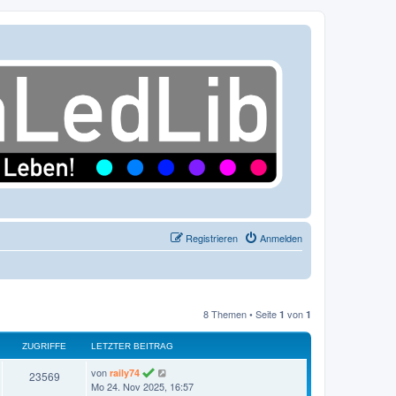
Registrieren
Anmelden
8 Themen • Seite
von
1
1
ZUGRIFFE
LETZTER BEITRAG
L
von
raily74
Z
23569
e
Mo 24. Nov 2025, 16:57