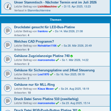
Unser Stammtisch - Nächster Termin erst im Juli 2026
Letzter Beitrag von
«
Di 15. Apr 2025, 13:23
LichtMaschine
Verfasst in
Stammtischtermine
Themen
Druckdatei gesucht für LED-Bus-Platine
Letzter Beitrag von
«
Do 14. Mai 2026, 21:08
frankno
Antworten:
4
Welches CAD Programm?
Letzter Beitrag von
«
Sa 28. Mär 2026, 20:49
Nohabfan1106
Antworten:
9
Gehäuse Zugzielanzeige Platine 740
Letzter Beitrag von
«
So 1. Mär 2026, 14:22
marcosmoba
Antworten:
2
Gehäuse für Sicherungsplatine und 24led Steuerung
Letzter Beitrag von
«
So 16. Nov 2025, 09:19
Lexi1970
Antworten:
2
Gehäuse nur für MLL-Ring
Letzter Beitrag von
«
So 24. Aug 2025, 18:19
Klaus Moser
Antworten:
10
Druck Datei Servo Platine 510 (zweifarbig)
Letzter Beitrag von
«
Sa 23. Aug 2025, 15:14
marcosmoba
Druck Datei RGB-Push-Button Platine 301