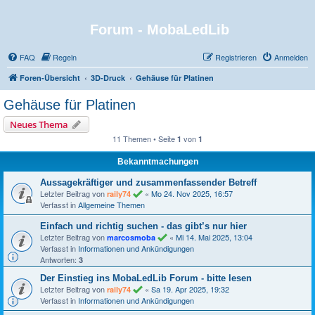
Forum - MobaLedLib
FAQ
Regeln
Registrieren
Anmelden
Foren-Übersicht
3D-Druck
Gehäuse für Platinen
Gehäuse für Platinen
Neues Thema
11 Themen • Seite
von
1
1
Bekanntmachungen
Aussagekräftiger und zusammenfassender Betreff
Letzter Beitrag von
«
Mo 24. Nov 2025, 16:57
raily74
Verfasst in
Allgemeine Themen
Einfach und richtig suchen - das gibt’s nur hier
Letzter Beitrag von
«
Mi 14. Mai 2025, 13:04
marcosmoba
Verfasst in
Informationen und Ankündigungen
Antworten:
3
Der Einstieg ins MobaLedLib Forum - bitte lesen
Letzter Beitrag von
«
Sa 19. Apr 2025, 19:32
raily74
Verfasst in
Informationen und Ankündigungen