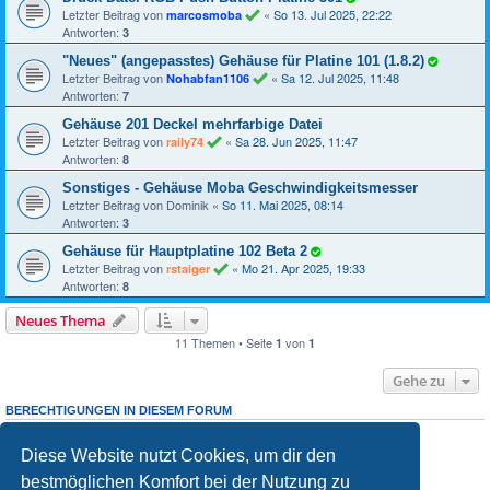
Letzter Beitrag von
«
So 13. Jul 2025, 22:22
marcosmoba
Antworten:
3
"Neues" (angepasstes) Gehäuse für Platine 101 (1.8.2)
Letzter Beitrag von
«
Sa 12. Jul 2025, 11:48
Nohabfan1106
Antworten:
7
Gehäuse 201 Deckel mehrfarbige Datei
Letzter Beitrag von
«
Sa 28. Jun 2025, 11:47
raily74
Antworten:
8
Sonstiges - Gehäuse Moba Geschwindigkeitsmesser
Letzter Beitrag von
Dominik
«
So 11. Mai 2025, 08:14
Antworten:
3
Gehäuse für Hauptplatine 102 Beta 2
Letzter Beitrag von
«
Mo 21. Apr 2025, 19:33
rstaiger
Antworten:
8
Neues Thema
11 Themen • Seite
von
1
1
Gehe zu
BERECHTIGUNGEN IN DIESEM FORUM
Du darfst
neuen Themen in diesem Forum erstellen.
keine
Du darfst
Antworten zu Themen in diesem Forum erstellen.
keine
Diese Website nutzt Cookies, um dir den
Du darfst deine Beiträge in diesem Forum
ändern.
nicht
Du darfst deine Beiträge in diesem Forum
löschen.
nicht
bestmöglichen Komfort bei der Nutzung zu