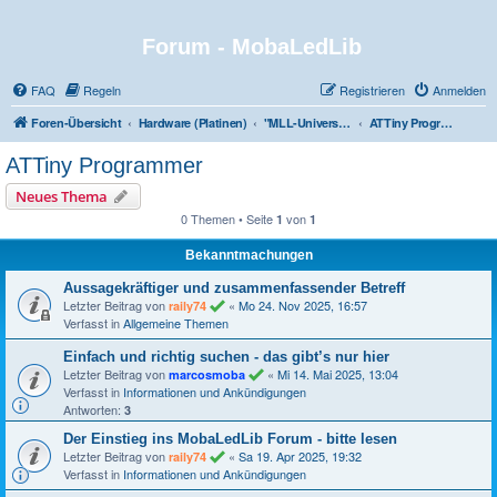
Forum - MobaLedLib
FAQ
Regeln
Registrieren
Anmelden
Foren-Übersicht
Hardware (Platinen)
"MLL-Universum" van Theo
ATTiny Programmer
ATTiny Programmer
Neues Thema
0 Themen • Seite
von
1
1
Bekanntmachungen
Aussagekräftiger und zusammenfassender Betreff
Letzter Beitrag von
«
Mo 24. Nov 2025, 16:57
raily74
Verfasst in
Allgemeine Themen
Einfach und richtig suchen - das gibt’s nur hier
Letzter Beitrag von
«
Mi 14. Mai 2025, 13:04
marcosmoba
Verfasst in
Informationen und Ankündigungen
Antworten:
3
Der Einstieg ins MobaLedLib Forum - bitte lesen
Letzter Beitrag von
«
Sa 19. Apr 2025, 19:32
raily74
Verfasst in
Informationen und Ankündigungen