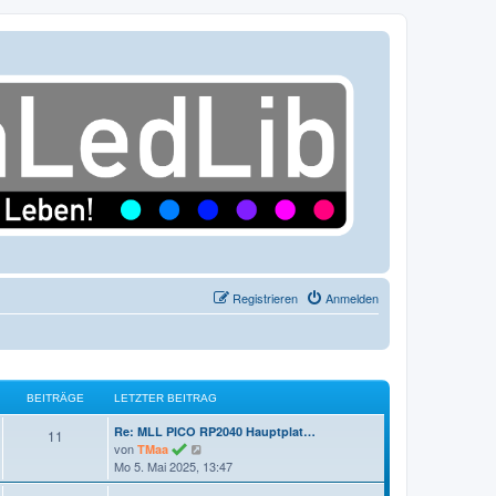
Registrieren
Anmelden
BEITRÄGE
LETZTER BEITRAG
L
Re: MLL PICO RP2040 Hauptplat…
B
11
e
N
von
TMaa
e
t
e
Mo 5. Mai 2025, 13:47
z
u
i
t