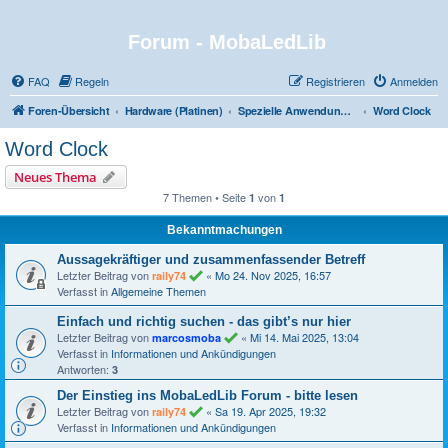
Forum - MobaLedLib
FAQ
Regeln
Registrieren
Anmelden
Foren-Übersicht
Hardware (Platinen)
Spezielle Anwendungen und Highlights
Word Clock
Word Clock
Neues Thema
7 Themen • Seite
von
1
1
Bekanntmachungen
Aussagekräftiger und zusammenfassender Betreff
Letzter Beitrag von
«
Mo 24. Nov 2025, 16:57
raily74
Verfasst in
Allgemeine Themen
Einfach und richtig suchen - das gibt’s nur hier
Letzter Beitrag von
«
Mi 14. Mai 2025, 13:04
marcosmoba
Verfasst in
Informationen und Ankündigungen
Antworten:
3
Der Einstieg ins MobaLedLib Forum - bitte lesen
Letzter Beitrag von
«
Sa 19. Apr 2025, 19:32
raily74
Verfasst in
Informationen und Ankündigungen