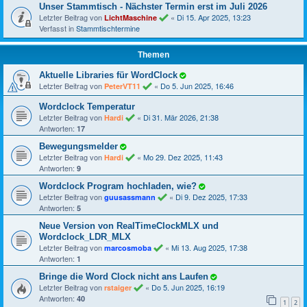
Unser Stammtisch - Nächster Termin erst im Juli 2026
Letzter Beitrag von
«
Di 15. Apr 2025, 13:23
LichtMaschine
Verfasst in
Stammtischtermine
Themen
Aktuelle Libraries für WordClock
Letzter Beitrag von
«
Do 5. Jun 2025, 16:46
PeterVT11
Wordclock Temperatur
Letzter Beitrag von
«
Di 31. Mär 2026, 21:38
Hardi
Antworten:
17
Bewegungsmelder
Letzter Beitrag von
«
Mo 29. Dez 2025, 11:43
Hardi
Antworten:
9
Wordclock Program hochladen, wie?
Letzter Beitrag von
«
Di 9. Dez 2025, 17:33
guusassmann
Antworten:
5
Neue Version von RealTimeClockMLX und
Wordclock_LDR_MLX
Letzter Beitrag von
«
Mi 13. Aug 2025, 17:38
marcosmoba
Antworten:
1
Bringe die Word Clock nicht ans Laufen
Letzter Beitrag von
«
Do 5. Jun 2025, 16:19
rstaiger
Antworten:
40
1
2