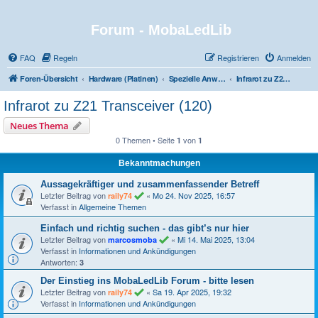
Forum - MobaLedLib
FAQ
Regeln
Registrieren
Anmelden
Foren-Übersicht
Hardware (Platinen)
Spezielle Anwendungen und Highlights
Infrarot zu Z21 Transceiver (120)
Infrarot zu Z21 Transceiver (120)
Neues Thema
0 Themen • Seite
von
1
1
Bekanntmachungen
Aussagekräftiger und zusammenfassender Betreff
Letzter Beitrag von
«
Mo 24. Nov 2025, 16:57
raily74
Verfasst in
Allgemeine Themen
Einfach und richtig suchen - das gibt’s nur hier
Letzter Beitrag von
«
Mi 14. Mai 2025, 13:04
marcosmoba
Verfasst in
Informationen und Ankündigungen
Antworten:
3
Der Einstieg ins MobaLedLib Forum - bitte lesen
Letzter Beitrag von
«
Sa 19. Apr 2025, 19:32
raily74
Verfasst in
Informationen und Ankündigungen