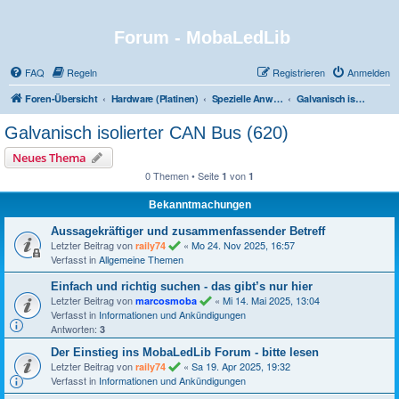
Forum - MobaLedLib
FAQ
Regeln
Registrieren
Anmelden
Foren-Übersicht
Hardware (Platinen)
Spezielle Anwendungen und Highlights
Galvanisch isolierter CAN Bus (620)
Galvanisch isolierter CAN Bus (620)
Neues Thema
0 Themen • Seite
von
1
1
Bekanntmachungen
Aussagekräftiger und zusammenfassender Betreff
Letzter Beitrag von
«
Mo 24. Nov 2025, 16:57
raily74
Verfasst in
Allgemeine Themen
Einfach und richtig suchen - das gibt’s nur hier
Letzter Beitrag von
«
Mi 14. Mai 2025, 13:04
marcosmoba
Verfasst in
Informationen und Ankündigungen
Antworten:
3
Der Einstieg ins MobaLedLib Forum - bitte lesen
Letzter Beitrag von
«
Sa 19. Apr 2025, 19:32
raily74
Verfasst in
Informationen und Ankündigungen