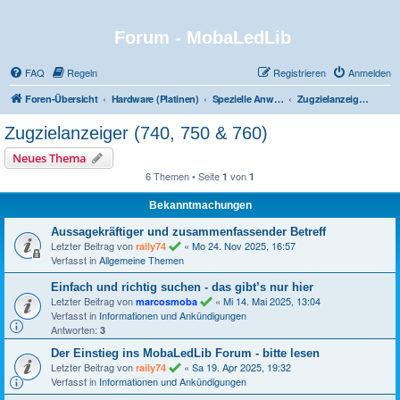
Forum - MobaLedLib
FAQ
Regeln
Registrieren
Anmelden
Foren-Übersicht
Hardware (Platinen)
Spezielle Anwendungen und Highlights
Zugzielanzeiger (740, 750 & 760)
Zugzielanzeiger (740, 750 & 760)
Neues Thema
6 Themen • Seite
von
1
1
Bekanntmachungen
Aussagekräftiger und zusammenfassender Betreff
Letzter Beitrag von
«
Mo 24. Nov 2025, 16:57
raily74
Verfasst in
Allgemeine Themen
Einfach und richtig suchen - das gibt’s nur hier
Letzter Beitrag von
«
Mi 14. Mai 2025, 13:04
marcosmoba
Verfasst in
Informationen und Ankündigungen
Antworten:
3
Der Einstieg ins MobaLedLib Forum - bitte lesen
Letzter Beitrag von
«
Sa 19. Apr 2025, 19:32
raily74
Verfasst in
Informationen und Ankündigungen