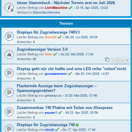
Unser Stammtisch - Nächster Termin erst im Juli 2026
Letzter Beitrag von
«
Di 15. Apr 2025, 13:23
LichtMaschine
Verfasst in
Stammtischtermine
Themen
Displays für Zugzielanzeige 740V3
Letzter Beitrag von
«
Mo 20. Jul 2026, 09:54
DanielS
Antworten:
4
Zugzielanzeiger Version 3.0
Letzter Beitrag von
«
Sa 23. Mai 2026, 11:34
fbstr
Antworten:
81
1
2
3
4
Display geht nür zür halfte und eine LED reihe "rotiert"nicht
Letzter Beitrag von
«
Mo 20. Okt 2025, 14:57
guusassmann
Antworten:
4
Flackernde Anzeige beim Zugzielanzeiger –
Spannungsproblem?
Letzter Beitrag von
getawaycar
«
Di 20. Mai 2025, 07:48
Antworten:
3
Zusammenbau 740 Platine mit Teilen von Aliexpress
Letzter Beitrag von
«
Mi 23. Apr 2025, 20:58
psuser1
Antworten:
2
Displays für Zugzielanzeige 740
Letzter Beitrag von
«
Do 17. Apr 2025, 17:40
chcs0