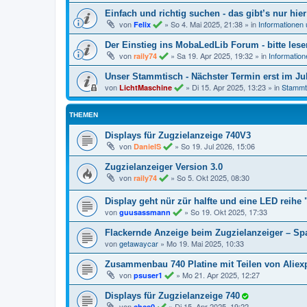
Einfach und richtig suchen - das gibt’s nur hier
von
»
So 4. Mai 2025, 21:38
» in
Informationen
Felix
Der Einstieg ins MobaLedLib Forum - bitte lese
von
»
Sa 19. Apr 2025, 19:32
» in
Informatio
raily74
Unser Stammtisch - Nächster Termin erst im Jul
von
»
Di 15. Apr 2025, 13:23
» in
Stammt
LichtMaschine
THEMEN
Displays für Zugzielanzeige 740V3
von
»
So 19. Jul 2026, 15:06
DanielS
Zugzielanzeiger Version 3.0
von
»
So 5. Okt 2025, 08:30
raily74
Display geht nür zür halfte und eine LED reihe "
von
»
So 19. Okt 2025, 17:33
guusassmann
Flackernde Anzeige beim Zugzielanzeiger – 
von
getawaycar
»
Mo 19. Mai 2025, 10:33
Zusammenbau 740 Platine mit Teilen von Aliex
von
»
Mo 21. Apr 2025, 12:27
psuser1
Displays für Zugzielanzeige 740
von
»
Di 15. Apr 2025, 19:22
chcs0