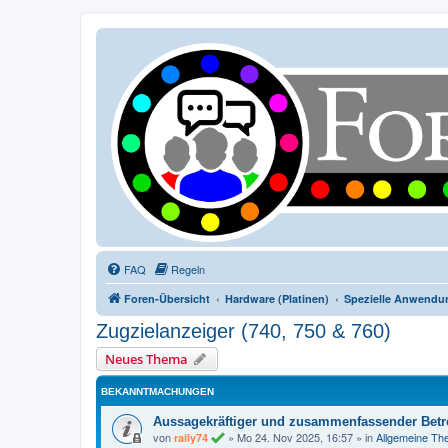
FAQ
Regeln
Foren-Übersicht
Hardware (Platinen)
Spezielle Anwendu
Zugzielanzeiger (740, 750 & 760)
Neues Thema
BEKANNTMACHUNGEN
Aussagekräftiger und zusammenfassender Betre
von
»
Mo 24. Nov 2025, 16:57
» in
Allgemeine T
raily74