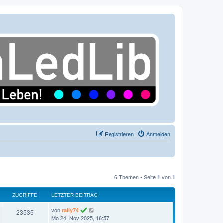
Registrieren
Anmelden
6 Themen • Seite
von
1
1
ZUGRIFFE
LETZTER BEITRAG
L
von
raily74
Z
23535
e
Mo 24. Nov 2025, 16:57