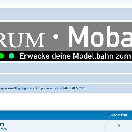
ngen und Highlights
Zugzielanzeiger (740, 750 & 760)
ANTWORTEN
ff
A
0
hemen