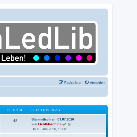
Registrieren
Anmelden
BEITRÄGE
LETZTER BEITRAG
L
Stammtisch am 01.07.2026
B
48
e
N
von
LichtMaschine
e
t
e
Do 18. Jun 2026, 10:00
z
u
i
t