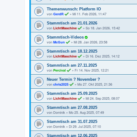
Themenwunsch: Platform IO
von
»
Mi 11. Feb 2026, 11:47
GerdR
Stammtisch am 21.01.2026
von
»
So 18. Jan 2026, 15:42
LichtMaschine
Stammtisch-Videos
von
»
Mi 28. Jan 2026, 23:58
McGun
Stammtisch am 18.12.2025
von
»
Di 16. Dez 2025, 14:12
LichtMaschine
Stammtisch am 27.11.2025
von
»
Fr 14. Nov 2025, 12:21
Percival
Neuer Termin ? November ?
von
»
Mo 27. Okt 2025, 21:36
chris2025
Stammtisch am 25.09.2025
von
»
Mi 24. Sep 2025, 08:07
LichtMaschine
Stammtisch am 27.08.2025
von
Dominik
»
Mo 25. Aug 2025, 07:49
Stammtisch am 31.07.2025
von
Dominik
»
Di 29. Jul 2025, 07:10
Stammtisch am 12.06.2025