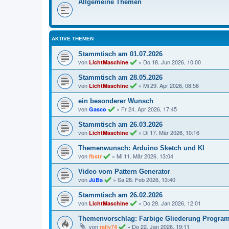
Allgemeine Themen
AKTIVE THEMEN
Stammtisch am 01.07.2026
von
»
Do 18. Jun 2026, 10:00
LichtMaschine
Stammtisch am 28.05.2026
von
»
Mi 29. Apr 2026, 08:56
LichtMaschine
ein besonderer Wunsch
von
»
Fr 24. Apr 2026, 17:45
Gasco
Stammtisch am 26.03.2026
von
»
Di 17. Mär 2026, 10:16
LichtMaschine
Themenwunsch: Arduino Sketch und KI
von
»
Mi 11. Mär 2026, 13:04
fbstr
Video vom Pattern Generator
von
»
Sa 28. Feb 2026, 13:40
JüBa
Stammtisch am 26.02.2026
von
»
Do 29. Jan 2026, 12:01
LichtMaschine
Themenvorschlag: Farbige Gliederung Progra
von
»
Do 22. Jan 2026, 19:11
raily74