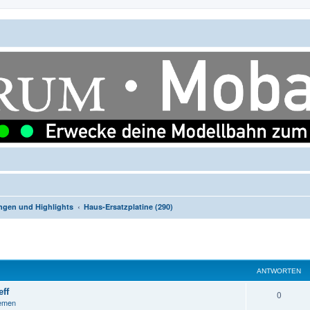
ngen und Highlights
Haus-Ersatzplatine (290)
ANTWORTEN
ff
A
0
hemen