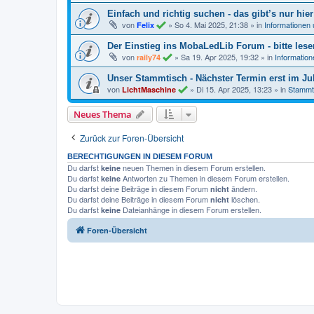
Einfach und richtig suchen - das gibt’s nur hier
von
»
So 4. Mai 2025, 21:38
» in
Informationen
Felix
Der Einstieg ins MobaLedLib Forum - bitte lese
von
»
Sa 19. Apr 2025, 19:32
» in
Informatio
raily74
Unser Stammtisch - Nächster Termin erst im Jul
von
»
Di 15. Apr 2025, 13:23
» in
Stammt
LichtMaschine
Neues Thema
Zurück zur Foren-Übersicht
BERECHTIGUNGEN IN DIESEM FORUM
Du darfst
neuen Themen in diesem Forum erstellen.
keine
Du darfst
Antworten zu Themen in diesem Forum erstellen.
keine
Du darfst deine Beiträge in diesem Forum
ändern.
nicht
Du darfst deine Beiträge in diesem Forum
löschen.
nicht
Du darfst
Dateianhänge in diesem Forum erstellen.
keine
Foren-Übersicht