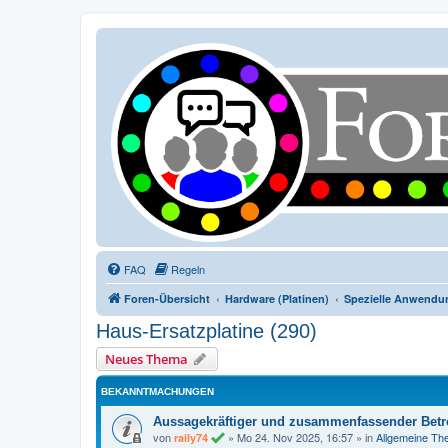
FAQ
Regeln
Foren-Übersicht
Hardware (Platinen)
Spezielle Anwendu
Haus-Ersatzplatine (290)
Neues Thema
BEKANNTMACHUNGEN
Aussagekräftiger und zusammenfassender Betre
von
»
Mo 24. Nov 2025, 16:57
» in
Allgemeine T
raily74