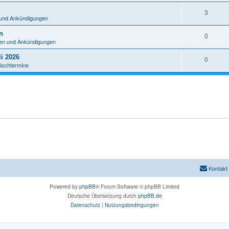
n
A
3
t
 und Ankündigungen
n
w
n
A
0
t
o
nen und Ankündigungen
n
w
r
i 2026
A
0
t
o
ischtermine
t
n
w
r
e
t
o
t
n
w
r
e
o
t
n
r
e
t
n
e
n
Kontakt
Powered by
phpBB
® Forum Software © phpBB Limited
Deutsche Übersetzung durch
phpBB.de
Datenschutz
|
Nutzungsbedingungen