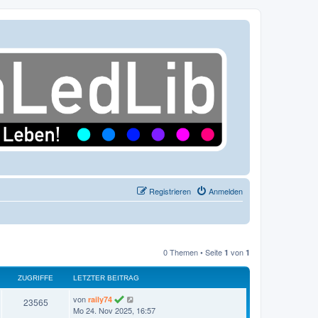
Registrieren
Anmelden
0 Themen • Seite
von
1
1
ZUGRIFFE
LETZTER BEITRAG
L
von
raily74
Z
23565
e
Mo 24. Nov 2025, 16:57