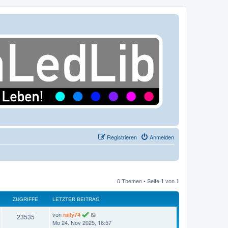
Registrieren
Anmelden
0 Themen • Seite
von
1
1
ZUGRIFFE
LETZTER BEITRAG
L
von
raily74
Z
23535
e
Mo 24. Nov 2025, 16:57