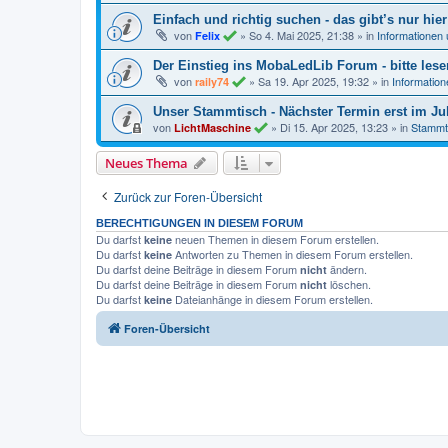
Einfach und richtig suchen - das gibt’s nur hier
von
»
So 4. Mai 2025, 21:38
» in
Informationen
Felix
Der Einstieg ins MobaLedLib Forum - bitte lese
von
»
Sa 19. Apr 2025, 19:32
» in
Informatio
raily74
Unser Stammtisch - Nächster Termin erst im Jul
von
»
Di 15. Apr 2025, 13:23
» in
Stammt
LichtMaschine
Neues Thema
Zurück zur Foren-Übersicht
BERECHTIGUNGEN IN DIESEM FORUM
Du darfst
neuen Themen in diesem Forum erstellen.
keine
Du darfst
Antworten zu Themen in diesem Forum erstellen.
keine
Du darfst deine Beiträge in diesem Forum
ändern.
nicht
Du darfst deine Beiträge in diesem Forum
löschen.
nicht
Du darfst
Dateianhänge in diesem Forum erstellen.
keine
Foren-Übersicht