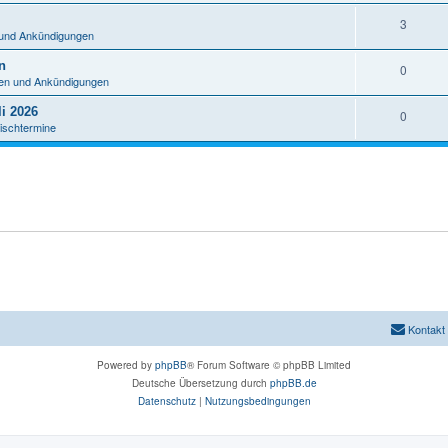
n
A
3
t
 und Ankündigungen
n
w
n
A
0
t
o
nen und Ankündigungen
n
w
r
i 2026
A
0
t
o
ischtermine
t
n
w
r
e
t
o
t
n
w
r
e
o
t
n
r
e
t
n
e
n
Kontakt
Powered by
phpBB
® Forum Software © phpBB Limited
Deutsche Übersetzung durch
phpBB.de
Datenschutz
|
Nutzungsbedingungen