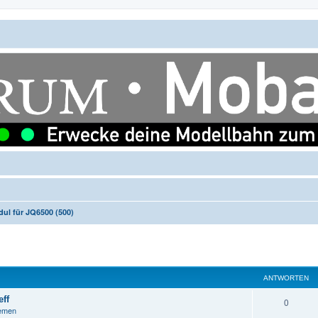
l für JQ6500 (500)
ANTWORTEN
ff
A
0
hemen