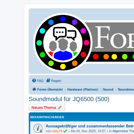
FAQ
Regeln
Foren-Übersicht
Hardware (Platinen)
Sound
Soundmodu
Soundmodul für JQ6500 (500)
Neues Thema
BEKANNTMACHUNGEN
Aussagekräftiger und zusammenfassender Betre
von
»
Mo 24. Nov 2025, 16:57
» in
Allgemeine T
raily74