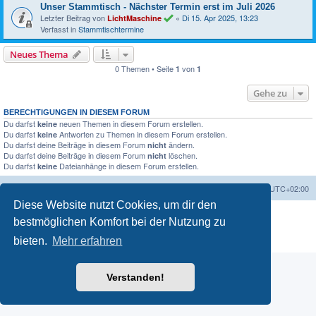
Unser Stammtisch - Nächster Termin erst im Juli 2026
Letzter Beitrag von
«
Di 15. Apr 2025, 13:23
LichtMaschine
Verfasst in
Stammtischtermine
Neues Thema
0 Themen • Seite
von
1
1
Gehe zu
BERECHTIGUNGEN IN DIESEM FORUM
Du darfst
neuen Themen in diesem Forum erstellen.
keine
Du darfst
Antworten zu Themen in diesem Forum erstellen.
keine
Du darfst deine Beiträge in diesem Forum
ändern.
nicht
Du darfst deine Beiträge in diesem Forum
löschen.
nicht
Du darfst
Dateianhänge in diesem Forum erstellen.
keine
Foren-Übersicht
Alle Zeiten sind
UTC+02:00
Diese Website nutzt Cookies, um dir den
Powered by
phpBB
® Forum Software © phpBB Limited
bestmöglichen Komfort bei der Nutzung zu
Deutsche Übersetzung durch
phpBB.de
Datenschutz
|
Nutzungsbedingungen
bieten.
Mehr erfahren
Verstanden!