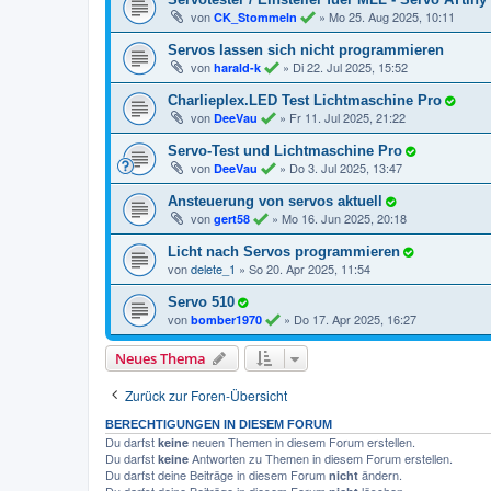
von
»
Mo 25. Aug 2025, 10:11
CK_Stommeln
Servos lassen sich nicht programmieren
von
»
Di 22. Jul 2025, 15:52
harald-k
Charlieplex.LED Test Lichtmaschine Pro
von
»
Fr 11. Jul 2025, 21:22
DeeVau
Servo-Test und Lichtmaschine Pro
von
»
Do 3. Jul 2025, 13:47
DeeVau
Ansteuerung von servos aktuell
von
»
Mo 16. Jun 2025, 20:18
gert58
Licht nach Servos programmieren
von
delete_1
»
So 20. Apr 2025, 11:54
Servo 510
von
»
Do 17. Apr 2025, 16:27
bomber1970
Neues Thema
Zurück zur Foren-Übersicht
BERECHTIGUNGEN IN DIESEM FORUM
Du darfst
neuen Themen in diesem Forum erstellen.
keine
Du darfst
Antworten zu Themen in diesem Forum erstellen.
keine
Du darfst deine Beiträge in diesem Forum
ändern.
nicht