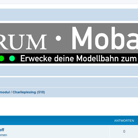
modul / Charlieplexing (510)
ANTWORTEN
ff
A
0
hemen