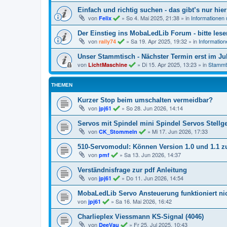
Einfach und richtig suchen - das gibt’s nur hier
von
»
So 4. Mai 2025, 21:38
» in
Informationen
Felix
Der Einstieg ins MobaLedLib Forum - bitte lese
von
»
Sa 19. Apr 2025, 19:32
» in
Informatio
raily74
Unser Stammtisch - Nächster Termin erst im Jul
von
»
Di 15. Apr 2025, 13:23
» in
Stammt
LichtMaschine
THEMEN
Kurzer Stop beim umschalten vermeidbar?
von
»
So 28. Jun 2026, 14:14
jpj61
Servos mit Spindel mini Spindel Servos Stellge
von
»
Mi 17. Jun 2026, 17:33
CK_Stommeln
510-Servomodul: Können Version 1.0 und 1.1
von
»
Sa 13. Jun 2026, 14:37
pmf
Verständnisfrage zur pdf Anleitung
von
»
Do 11. Jun 2026, 14:54
jpj61
MobaLedLib Servo Ansteuerung funktioniert ni
von
»
Sa 16. Mai 2026, 16:42
jpj61
Charlieplex Viessmann KS-Signal (4046)
von
»
Fr 25. Jul 2025, 10:43
DeeVau