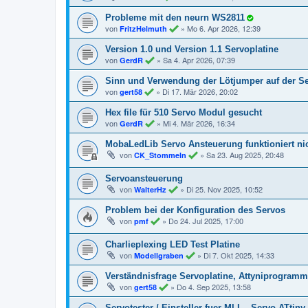
Probleme mit den neurn WS2811
von
»
Mo 6. Apr 2026, 12:39
FritzHelmuth
Version 1.0 und Version 1.1 Servoplatine
von
»
Sa 4. Apr 2026, 07:39
GerdR
Sinn und Verwendung der Lötjumper auf der Se
von
»
Di 17. Mär 2026, 20:02
gert58
Hex file für 510 Servo Modul gesucht
von
»
Mi 4. Mär 2026, 16:34
GerdR
MobaLedLib Servo Ansteuerung funktioniert nic
von
»
Sa 23. Aug 2025, 20:48
CK_Stommeln
Servoansteuerung
von
»
Di 25. Nov 2025, 10:52
WalterHz
Problem bei der Konfiguration des Servos
von
»
Do 24. Jul 2025, 17:00
pmf
Charlieplexing LED Test Platine
von
»
Di 7. Okt 2025, 14:33
Modellgraben
Verständnisfrage Servoplatine, Attyniprogramm
von
»
Do 4. Sep 2025, 13:58
gert58
Servotester / Einsteller fuer MLL - Servo ATtiny