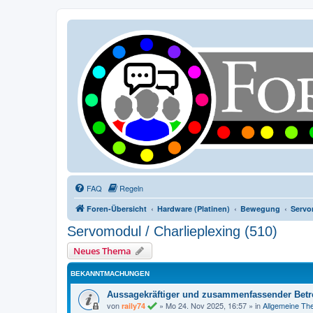
FAQ
Regeln
Foren-Übersicht
Hardware (Platinen)
Bewegung
Servo
Servomodul / Charlieplexing (510)
Neues Thema
BEKANNTMACHUNGEN
Aussagekräftiger und zusammenfassender Betre
von
»
Mo 24. Nov 2025, 16:57
» in
Allgemeine T
raily74