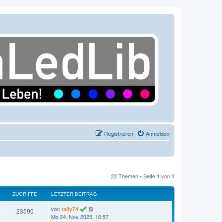
Registrieren
Anmelden
22 Themen • Seite
von
1
1
ZUGRIFFE
LETZTER BEITRAG
L
von
raily74
Z
23590
e
Mo 24. Nov 2025, 16:57