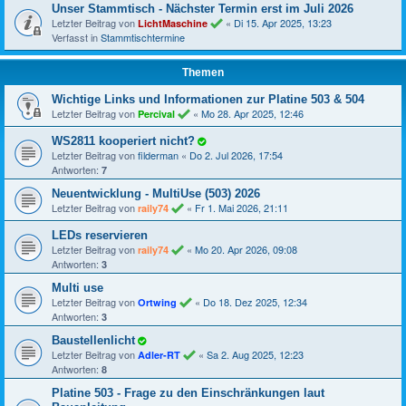
Unser Stammtisch - Nächster Termin erst im Juli 2026
Letzter Beitrag von
«
Di 15. Apr 2025, 13:23
LichtMaschine
Verfasst in
Stammtischtermine
Themen
Wichtige Links und Informationen zur Platine 503 & 504
Letzter Beitrag von
«
Mo 28. Apr 2025, 12:46
Percival
WS2811 kooperiert nicht?
Letzter Beitrag von
filderman
«
Do 2. Jul 2026, 17:54
Antworten:
7
Neuentwicklung - MultiUse (503) 2026
Letzter Beitrag von
«
Fr 1. Mai 2026, 21:11
raily74
LEDs reservieren
Letzter Beitrag von
«
Mo 20. Apr 2026, 09:08
raily74
Antworten:
3
Multi use
Letzter Beitrag von
«
Do 18. Dez 2025, 12:34
Ortwing
Antworten:
3
Baustellenlicht
Letzter Beitrag von
«
Sa 2. Aug 2025, 12:23
Adler-RT
Antworten:
8
Platine 503 - Frage zu den Einschränkungen laut