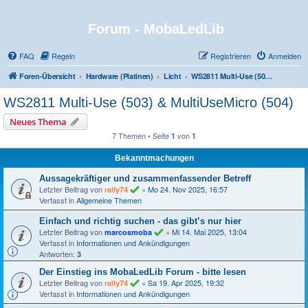
Forum - MobaLedLib
FAQ
Regeln
Registrieren
Anmelden
Foren-Übersicht
Hardware (Platinen)
Licht
WS2811 Multi-Use (503) & MultiUseMicro (504)
WS2811 Multi-Use (503) & MultiUseMicro (504)
Neues Thema
7 Themen • Seite
von
1
1
Bekanntmachungen
Aussagekräftiger und zusammenfassender Betreff
Letzter Beitrag von
«
Mo 24. Nov 2025, 16:57
raily74
Verfasst in
Allgemeine Themen
Einfach und richtig suchen - das gibt’s nur hier
Letzter Beitrag von
«
Mi 14. Mai 2025, 13:04
marcosmoba
Verfasst in
Informationen und Ankündigungen
Antworten:
3
Der Einstieg ins MobaLedLib Forum - bitte lesen
Letzter Beitrag von
«
Sa 19. Apr 2025, 19:32
raily74
Verfasst in
Informationen und Ankündigungen