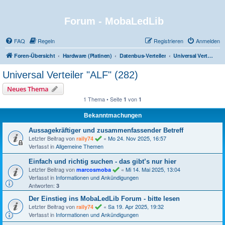
Forum - MobaLedLib
FAQ
Regeln
Registrieren
Anmelden
Foren-Übersicht
Hardware (Platinen)
Datenbus-Verteiler
Universal Verteiler "ALF" (282)
Universal Verteiler "ALF" (282)
Neues Thema
1 Thema • Seite
von
1
1
Bekanntmachungen
Aussagekräftiger und zusammenfassender Betreff
Letzter Beitrag von
«
Mo 24. Nov 2025, 16:57
raily74
Verfasst in
Allgemeine Themen
Einfach und richtig suchen - das gibt’s nur hier
Letzter Beitrag von
«
Mi 14. Mai 2025, 13:04
marcosmoba
Verfasst in
Informationen und Ankündigungen
Antworten:
3
Der Einstieg ins MobaLedLib Forum - bitte lesen
Letzter Beitrag von
«
Sa 19. Apr 2025, 19:32
raily74
Verfasst in
Informationen und Ankündigungen