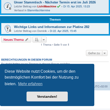
Unser Stammtisch - Nächster Termin erst im Juli 2026
Letzter Beitrag von
«
Di 15. Apr 2025, 13:23
LichtMaschine
Verfasst in
Stammtischtermine
Themen
Wichtige Links und Informationen zur Platine 282
Letzter Beitrag von
Dominik
«
Di 22. Apr 2025, 15:45
Neues Thema
1 Thema • Seite
von
1
1
Gehe zu
BERECHTIGUNGEN IN DIESEM FORUM
Du darfst
neuen Themen in diesem Forum erstellen.
keine
Du darfst
Antworten zu Themen in diesem Forum erstellen.
keine
Du darfst deine Beiträge in diesem Forum
ändern.
Diese Website nutzt Cookies, um dir den
nicht
Du darfst deine Beiträge in diesem Forum
löschen.
nicht
bestmöglichen Komfort bei der Nutzung zu
Du darfst
Dateianhänge in diesem Forum erstellen.
keine
bieten.
Mehr erfahren
Foren-Übersicht
Alle Zeiten sind
UTC+02:00
Powered by
phpBB
® Forum Software © phpBB Limited
Verstanden!
Deutsche Übersetzung durch
phpBB.de
Datenschutz
|
Nutzungsbedingungen