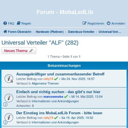
Forum - MobaLedLib
FAQ
Regeln
Registrieren
Anmelden
Foren-Übersicht
Hardware (Platinen)
Datenbus-Verteiler
Universal Verteiler "ALF" (282)
Universal Verteiler "ALF" (282)
Neues Thema
1 Thema • Seite
von
1
1
Bekanntmachungen
Aussagekräftiger und zusammenfassender Betreff
Letzter Beitrag von
«
Mo 24. Nov 2025, 16:57
raily74
Verfasst in
Allgemeine Themen
Einfach und richtig suchen - das gibt’s nur hier
Letzter Beitrag von
«
Mi 14. Mai 2025, 13:04
marcosmoba
Verfasst in
Informationen und Ankündigungen
Antworten:
3
Der Einstieg ins MobaLedLib Forum - bitte lesen
Letzter Beitrag von
«
Sa 19. Apr 2025, 19:32
raily74
Verfasst in
Informationen und Ankündigungen