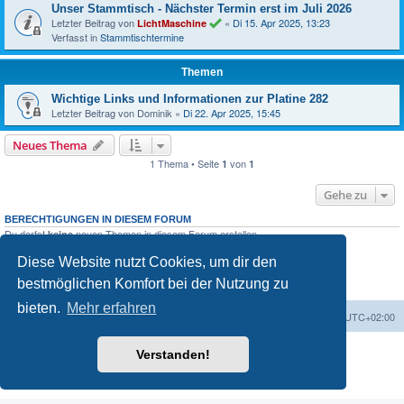
Unser Stammtisch - Nächster Termin erst im Juli 2026
Letzter Beitrag von
«
Di 15. Apr 2025, 13:23
LichtMaschine
Verfasst in
Stammtischtermine
Themen
Wichtige Links und Informationen zur Platine 282
Letzter Beitrag von
Dominik
«
Di 22. Apr 2025, 15:45
Neues Thema
1 Thema • Seite
von
1
1
Gehe zu
BERECHTIGUNGEN IN DIESEM FORUM
Du darfst
neuen Themen in diesem Forum erstellen.
keine
Du darfst
Antworten zu Themen in diesem Forum erstellen.
keine
Du darfst deine Beiträge in diesem Forum
ändern.
Diese Website nutzt Cookies, um dir den
nicht
Du darfst deine Beiträge in diesem Forum
löschen.
nicht
bestmöglichen Komfort bei der Nutzung zu
Du darfst
Dateianhänge in diesem Forum erstellen.
keine
bieten.
Mehr erfahren
Foren-Übersicht
Alle Zeiten sind
UTC+02:00
Powered by
phpBB
® Forum Software © phpBB Limited
Verstanden!
Deutsche Übersetzung durch
phpBB.de
Datenschutz
|
Nutzungsbedingungen