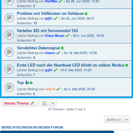
Letzter Beitrag von
«
Sa 28. Jun 2025, 13:20
RolfMar
Antworten:
2
Problem mit Stiftleisten im Gehäuse
Letzter Beitrag von
«
So 22. Jun 2025, 06:47
jpj61
Antworten:
13
Verteiler 201 mit Servomodul 510
Letzter Beitrag von
«
Mi 4. Jun 2025, 18:29
Klaus Moser
Antworten:
9
Verstärktes Datensignal
Letzter Beitrag von
«
So 18. Mai 2025, 12:55
Gasco
Antworten:
8
Erste LED nach der Heartbeat LED blinkt im selben Modus
Letzter Beitrag von
«
Di 6. Mai 2025, 10:20
jpj61
Antworten:
7
Top 👍
Letzter Beitrag von
«
Sa 3. Mai 2025, 20:24
raily74
Antworten:
6
Neues Thema
19 Themen • Seite
von
1
1
Gehe zu
BERECHTIGUNGEN IN DIESEM FORUM
Du darfst
neuen Themen in diesem Forum erstellen.
keine