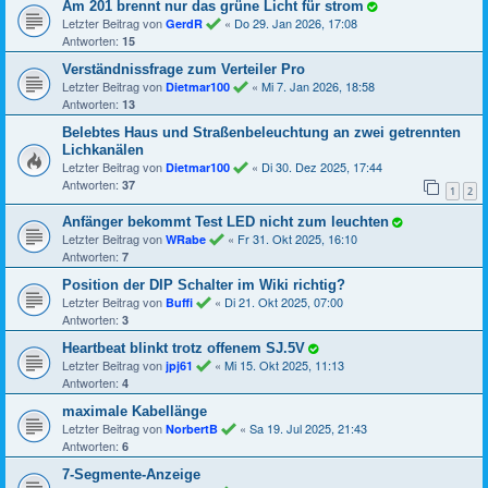
Am 201 brennt nur das grüne Licht für strom
Letzter Beitrag von
«
Do 29. Jan 2026, 17:08
GerdR
Antworten:
15
Verständnissfrage zum Verteiler Pro
Letzter Beitrag von
«
Mi 7. Jan 2026, 18:58
Dietmar100
Antworten:
13
Belebtes Haus und Straßenbeleuchtung an zwei getrennten
Lichkanälen
Letzter Beitrag von
«
Di 30. Dez 2025, 17:44
Dietmar100
Antworten:
37
1
2
Anfänger bekommt Test LED nicht zum leuchten
Letzter Beitrag von
«
Fr 31. Okt 2025, 16:10
WRabe
Antworten:
7
Position der DIP Schalter im Wiki richtig?
Letzter Beitrag von
«
Di 21. Okt 2025, 07:00
Buffi
Antworten:
3
Heartbeat blinkt trotz offenem SJ.5V
Letzter Beitrag von
«
Mi 15. Okt 2025, 11:13
jpj61
Antworten:
4
maximale Kabellänge
Letzter Beitrag von
«
Sa 19. Jul 2025, 21:43
NorbertB
Antworten:
6
7-Segmente-Anzeige