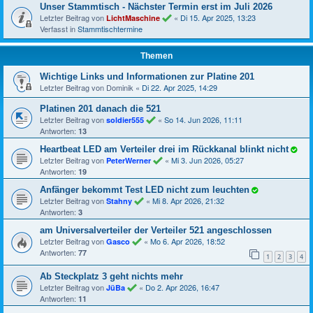
Unser Stammtisch - Nächster Termin erst im Juli 2026
Letzter Beitrag von
«
Di 15. Apr 2025, 13:23
LichtMaschine
Verfasst in
Stammtischtermine
Themen
Wichtige Links und Informationen zur Platine 201
Letzter Beitrag von
Dominik
«
Di 22. Apr 2025, 14:29
Platinen 201 danach die 521
Letzter Beitrag von
«
So 14. Jun 2026, 11:11
soldier555
Antworten:
13
Heartbeat LED am Verteiler drei im Rückkanal blinkt nicht
Letzter Beitrag von
«
Mi 3. Jun 2026, 05:27
PeterWerner
Antworten:
19
Anfänger bekommt Test LED nicht zum leuchten
Letzter Beitrag von
«
Mi 8. Apr 2026, 21:32
Stahny
Antworten:
3
am Universalverteiler der Verteiler 521 angeschlossen
Letzter Beitrag von
«
Mo 6. Apr 2026, 18:52
Gasco
Antworten:
77
1
2
3
4
Ab Steckplatz 3 geht nichts mehr
Letzter Beitrag von
«
Do 2. Apr 2026, 16:47
JüBa
Antworten:
11