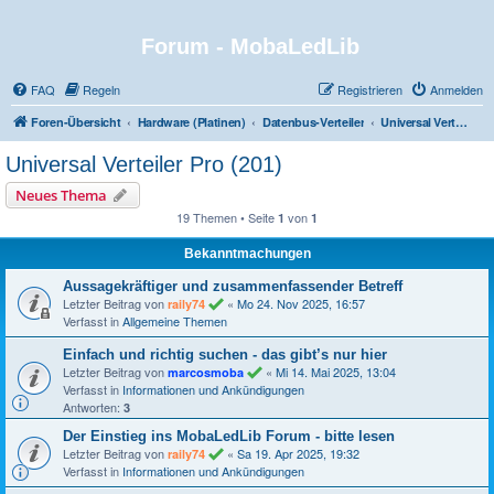
Forum - MobaLedLib
FAQ
Regeln
Registrieren
Anmelden
Foren-Übersicht
Hardware (Platinen)
Datenbus-Verteiler
Universal Verteiler Pro (201)
Universal Verteiler Pro (201)
Neues Thema
19 Themen • Seite
von
1
1
Bekanntmachungen
Aussagekräftiger und zusammenfassender Betreff
Letzter Beitrag von
«
Mo 24. Nov 2025, 16:57
raily74
Verfasst in
Allgemeine Themen
Einfach und richtig suchen - das gibt’s nur hier
Letzter Beitrag von
«
Mi 14. Mai 2025, 13:04
marcosmoba
Verfasst in
Informationen und Ankündigungen
Antworten:
3
Der Einstieg ins MobaLedLib Forum - bitte lesen
Letzter Beitrag von
«
Sa 19. Apr 2025, 19:32
raily74
Verfasst in
Informationen und Ankündigungen