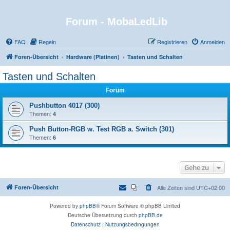
Forum - MobaLedLib
FAQ
Regeln
Registrieren
Anmelden
Foren-Übersicht
Hardware (Platinen)
Tasten und Schalten
Tasten und Schalten
Forum
Pushbutton 4017 (300)
Themen:
4
Push Button-RGB w. Test RGB a. Switch (301)
Themen:
6
Gehe zu
Foren-Übersicht
Alle Zeiten sind
UTC+02:00
Powered by
phpBB
® Forum Software © phpBB Limited
Deutsche Übersetzung durch
phpBB.de
Datenschutz
|
Nutzungsbedingungen