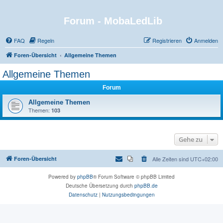
Forum - MobaLedLib
FAQ
Regeln
Registrieren
Anmelden
Foren-Übersicht
Allgemeine Themen
Allgemeine Themen
Forum
Allgemeine Themen
Themen:
103
Gehe zu
Foren-Übersicht
Alle Zeiten sind
UTC+02:00
Powered by
phpBB
® Forum Software © phpBB Limited
Deutsche Übersetzung durch
phpBB.de
Datenschutz
|
Nutzungsbedingungen