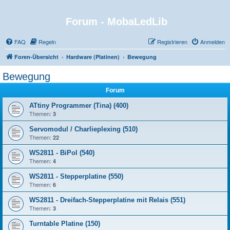
Forum - MobaLedLib
FAQ
Regeln
Registrieren
Anmelden
Foren-Übersicht
Hardware (Platinen)
Bewegung
Bewegung
Forum
ATtiny Programmer (Tina) (400)
Themen:
3
Servomodul / Charlieplexing (510)
Themen:
22
WS2811 - BiPol (540)
Themen:
4
WS2811 - Stepperplatine (550)
Themen:
6
WS2811 - Dreifach-Stepperplatine mit Relais (551)
Themen:
3
Turntable Platine (150)