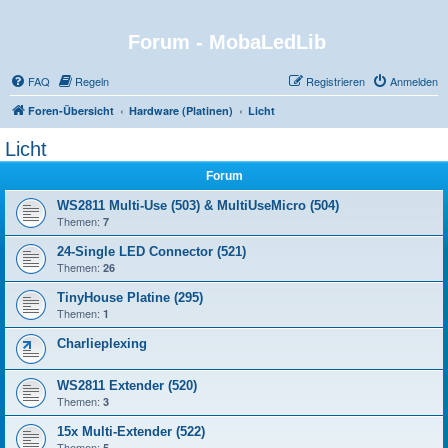
Forum - MobaLedLib
FAQ
Regeln
Registrieren
Anmelden
Foren-Übersicht
Hardware (Platinen)
Licht
Licht
Forum
WS2811 Multi-Use (503) & MultiUseMicro (504)
Themen:
7
24-Single LED Connector (521)
Themen:
26
TinyHouse Platine (295)
Themen:
1
Charlieplexing
WS2811 Extender (520)
Themen:
3
15x Multi-Extender (522)
Themen:
5