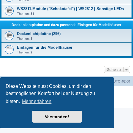
WS2811-Module ("Schokotafel") | WS2812 | Sonstige LEDs
Themen:
31
Deckenlichtplatine und dazu passende Einlagen für Modellhäuser
Deckenlichtplatine (296)
Themen:
3
Einlagen für die Modellhäuser
Themen:
2
Gehe zu
Foren-Übersicht
Alle Zeiten sind
UTC+02:00
Diese Website nutzt Cookies, um dir den
Powered by
phpBB
® Forum Software © phpBB Limited
bestmöglichen Komfort bei der Nutzung zu
Deutsche Übersetzung durch
phpBB.de
bieten.
Mehr erfahren
Datenschutz
|
Nutzungsbedingungen
Verstanden!