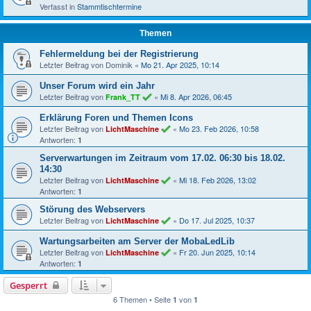
Verfasst in
Stammtischtermine
Themen
Fehlermeldung bei der Registrierung
Letzter Beitrag von
Dominik
«
Mo 21. Apr 2025, 10:14
Unser Forum wird ein Jahr
Letzter Beitrag von
«
Mi 8. Apr 2026, 06:45
Frank_TT
Erklärung Foren und Themen Icons
Letzter Beitrag von
«
Mo 23. Feb 2026, 10:58
LichtMaschine
Antworten:
1
Serverwartungen im Zeitraum vom 17.02. 06:30 bis 18.02.
14:30
Letzter Beitrag von
«
Mi 18. Feb 2026, 13:02
LichtMaschine
Antworten:
1
Störung des Webservers
Letzter Beitrag von
«
Do 17. Jul 2025, 10:37
LichtMaschine
Wartungsarbeiten am Server der MobaLedLib
Letzter Beitrag von
«
Fr 20. Jun 2025, 10:14
LichtMaschine
Antworten:
1
Gesperrt
6 Themen • Seite
von
1
1