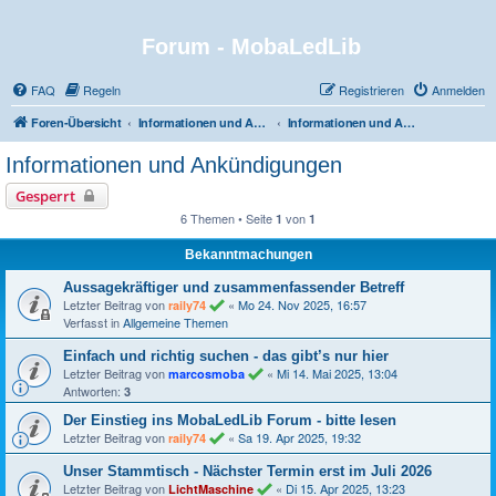
Forum - MobaLedLib
FAQ
Regeln
Registrieren
Anmelden
Foren-Übersicht
Informationen und Ankündigungen
Informationen und Ankündigungen
Informationen und Ankündigungen
Gesperrt
6 Themen • Seite
von
1
1
Bekanntmachungen
Aussagekräftiger und zusammenfassender Betreff
Letzter Beitrag von
«
Mo 24. Nov 2025, 16:57
raily74
Verfasst in
Allgemeine Themen
Einfach und richtig suchen - das gibt’s nur hier
Letzter Beitrag von
«
Mi 14. Mai 2025, 13:04
marcosmoba
Antworten:
3
Der Einstieg ins MobaLedLib Forum - bitte lesen
Letzter Beitrag von
«
Sa 19. Apr 2025, 19:32
raily74
Unser Stammtisch - Nächster Termin erst im Juli 2026
Letzter Beitrag von
«
Di 15. Apr 2025, 13:23
LichtMaschine