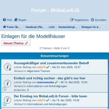
Forum - MobaLedLib
FAQ
Regeln
Registrieren
Anmelden
Foren-Übersicht
Hardware (Platinen)
Licht
Deckenlichtplatine und dazu passende Einlagen für Modellhäuser
Einlagen für die Modellhäuser
Einlagen für die Modellhäuser
Neues Thema
2 Themen • Seite
von
1
1
Bekanntmachungen
Aussagekräftiger und zusammenfassender Betreff
Letzter Beitrag von
«
Mo 24. Nov 2025, 16:57
raily74
Verfasst in
Allgemeine Themen
Einfach und richtig suchen - das gibt’s nur hier
Letzter Beitrag von
«
Mi 14. Mai 2025, 13:04
marcosmoba
Verfasst in
Informationen und Ankündigungen
Antworten:
3
Der Einstieg ins MobaLedLib Forum - bitte lesen
Letzter Beitrag von
«
Sa 19. Apr 2025, 19:32
raily74
Verfasst in
Informationen und Ankündigungen