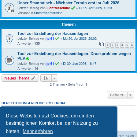
Unser Stammtisch - Nächster Termin erst im Juli 2026
Letzter Beitrag von
«
Di 15. Apr 2025, 13:23
LichtMaschine
Verfasst in
Stammtischtermine
Themen
Tool zur Erstellung der Hauseinlagen
Letzter Beitrag von
«
Mo 20. Jul 2026, 20:02
jpj61
Antworten:
135
1
2
3
4
5
6
Tool zur Erstellung der Hauseinlagen- Druckproblem wegen
PLA
Letzter Beitrag von
«
Di 30. Jun 2026, 18:47
jpj61
Antworten:
14
Neues Thema
2 Themen • Seite
von
1
1
Gehe zu
BERECHTIGUNGEN IN DIESEM FORUM
Du darfst
neuen Themen in diesem Forum erstellen.
keine
Du darfst
Antworten zu Themen in diesem Forum erstellen.
keine
Diese Website nutzt Cookies, um dir den
Du darfst deine Beiträge in diesem Forum
ändern.
nicht
Du darfst deine Beiträge in diesem Forum
löschen.
nicht
bestmöglichen Komfort bei der Nutzung zu
Du darfst
Dateianhänge in diesem Forum erstellen.
keine
bieten.
Mehr erfahren
Foren-Übersicht
Alle Zeiten sind
UTC+02:00