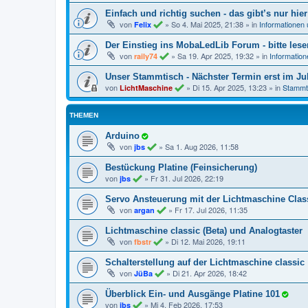
Einfach und richtig suchen - das gibt’s nur hier
von
»
So 4. Mai 2025, 21:38
» in
Informationen
Felix
Der Einstieg ins MobaLedLib Forum - bitte lese
von
»
Sa 19. Apr 2025, 19:32
» in
Informatio
raily74
Unser Stammtisch - Nächster Termin erst im Jul
von
»
Di 15. Apr 2025, 13:23
» in
Stammt
LichtMaschine
THEMEN
Arduino
von
»
Sa 1. Aug 2026, 11:58
jbs
Bestückung Platine (Feinsicherung)
von
»
Fr 31. Jul 2026, 22:19
jbs
Servo Ansteuerung mit der Lichtmaschine Clas
von
»
Fr 17. Jul 2026, 11:35
argan
Lichtmaschine classic (Beta) und Analogtaster
von
»
Di 12. Mai 2026, 19:11
fbstr
Schalterstellung auf der Lichtmaschine classic
von
»
Di 21. Apr 2026, 18:42
JüBa
Überblick Ein- und Ausgänge Platine 101
von
»
Mi 4. Feb 2026, 17:53
jbs