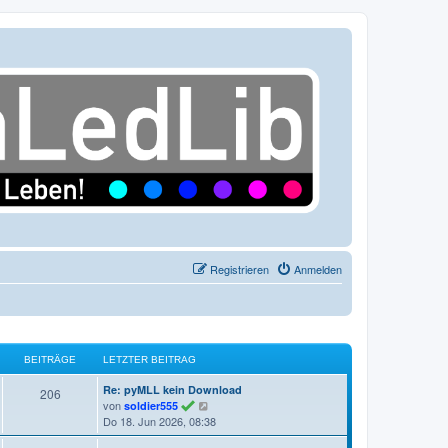
Registrieren
Anmelden
BEITRÄGE
LETZTER BEITRAG
L
Re: pyMLL kein Download
B
206
e
N
von
soldier555
e
t
e
Do 18. Jun 2026, 08:38
z
u
i
t