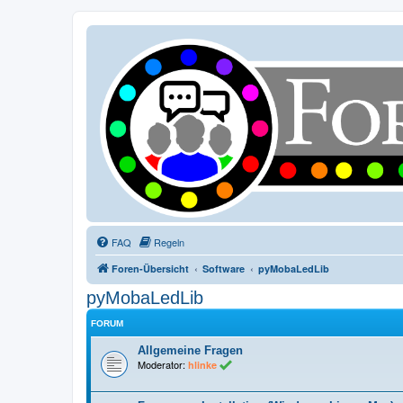
FAQ
Regeln
Foren-Übersicht
Software
pyMobaLedLib
pyMobaLedLib
FORUM
Allgemeine Fragen
Moderator:
hlinke