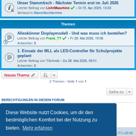
Unser Stammtisch - Nächster Termin erst im Juli 2026
Letzter Beitrag von
«
Di 15. Apr 2025, 13:23
LichtMaschine
Verfasst in
Stammtischtermine
Themen
Alleskönner Displaymodell - Und was muss ich bestellen?
Letzter Beitrag von
«
Fr 29. Mai 2026, 19:56
Frank_TT
Antworten:
3
1. Einsatz der MLL als LED-Controller für Schulprojekte
geplant
Letzter Beitrag von
TSchmid
«
Do 28. Mai 2026, 09:01
Antworten:
2
Neues Thema
2 Themen • Seite
von
1
1
Gehe zu
BERECHTIGUNGEN IN DIESEM FORUM
Du darfst
neuen Themen in diesem Forum erstellen.
keine
Du darfst
Antworten zu Themen in diesem Forum erstellen.
keine
Diese Website nutzt Cookies, um dir den
Du darfst deine Beiträge in diesem Forum
ändern.
nicht
Du darfst deine Beiträge in diesem Forum
löschen.
nicht
bestmöglichen Komfort bei der Nutzung zu
Du darfst
Dateianhänge in diesem Forum erstellen.
keine
bieten.
Mehr erfahren
Foren-Übersicht
Alle Zeiten sind
UTC+02:00