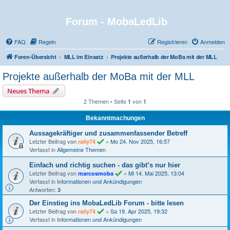
Forum - MobaLedLib
FAQ
Regeln
Registrieren
Anmelden
Foren-Übersicht
MLL im Einsatz
Projekte außerhalb der MoBa mit der MLL
Projekte außerhalb der MoBa mit der MLL
Neues Thema
2 Themen • Seite
von
1
1
Bekanntmachungen
Aussagekräftiger und zusammenfassender Betreff
Letzter Beitrag von
«
Mo 24. Nov 2025, 16:57
raily74
Verfasst in
Allgemeine Themen
Einfach und richtig suchen - das gibt’s nur hier
Letzter Beitrag von
«
Mi 14. Mai 2025, 13:04
marcosmoba
Verfasst in
Informationen und Ankündigungen
Antworten:
3
Der Einstieg ins MobaLedLib Forum - bitte lesen
Letzter Beitrag von
«
Sa 19. Apr 2025, 19:32
raily74
Verfasst in
Informationen und Ankündigungen