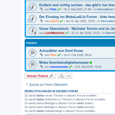
Einfach und richtig suchen - das gibt’s nur hier
von
»
So 4. Mai 2025, 21:38
» in
Informationen
Felix
Der Einstieg ins MobaLedLib Forum - bitte lese
von
»
Sa 19. Apr 2025, 19:32
» in
Informatio
raily74
Unser Stammtisch - Nächster Termin erst im Jul
von
»
Di 15. Apr 2025, 13:23
» in
Stammt
LichtMaschine
THEMEN
Achszähler von Gerd Kruse
von
»
Do 5. Feb 2026, 09:24
fbstr
Moba Geschwindigkeitsmesser
von
»
Di 6. Mai 2025, 19:42
marcosmoba
Neues Thema
Zurück zur Foren-Übersicht
BERECHTIGUNGEN IN DIESEM FORUM
Du darfst
neuen Themen in diesem Forum erstellen.
keine
Du darfst
Antworten zu Themen in diesem Forum erstellen.
keine
Du darfst deine Beiträge in diesem Forum
ändern.
nicht
Du darfst deine Beiträge in diesem Forum
löschen.
nicht
Du darfst
Dateianhänge in diesem Forum erstellen.
keine