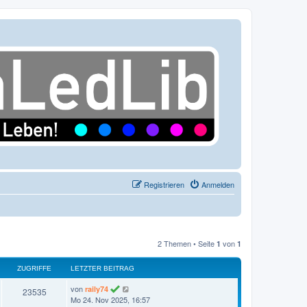
Registrieren
Anmelden
2 Themen • Seite
von
1
1
ZUGRIFFE
LETZTER BEITRAG
L
von
raily74
Z
23535
e
Mo 24. Nov 2025, 16:57