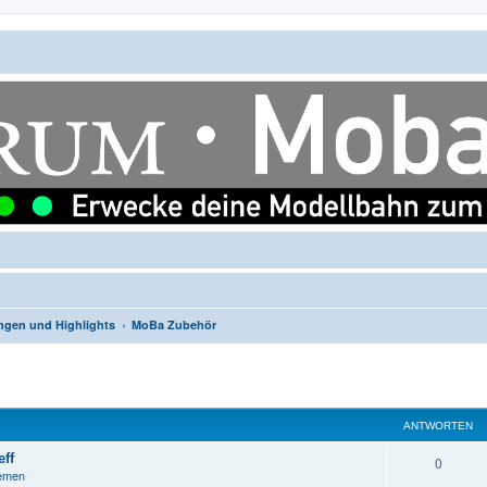
ngen und Highlights
MoBa Zubehör
ANTWORTEN
ff
A
0
hemen