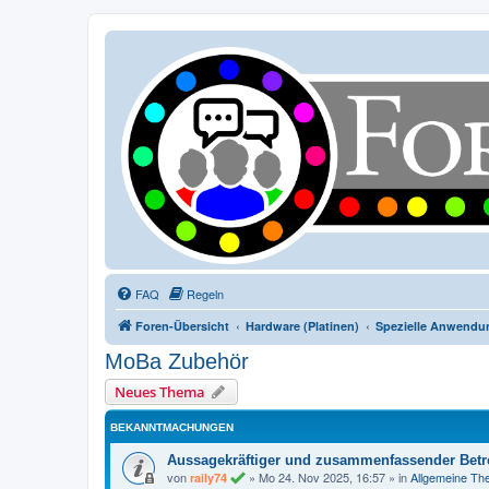
FAQ
Regeln
Foren-Übersicht
Hardware (Platinen)
Spezielle Anwendu
MoBa Zubehör
Neues Thema
BEKANNTMACHUNGEN
Aussagekräftiger und zusammenfassender Betre
von
»
Mo 24. Nov 2025, 16:57
» in
Allgemeine T
raily74