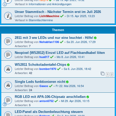
Verfasst in
Informationen und Ankündigungen
Unser Stammtisch - Nächster Termin erst im Juli 2026
Letzter Beitrag von
«
Di 15. Apr 2025, 13:23
LichtMaschine
Verfasst in
Stammtischtermine
Themen
2811 mit 3 ww LEDs und nur eine leuchtet - Hilfe!
Letzter Beitrag von
«
Sa 20. Jun 2026, 17:29
Nohabfan1106
Antworten:
7
Neopixel (WS2812) Einzel LED auf Flachbandkabel löten
Letzter Beitrag von
«
Mo 8. Jun 2026, 10:41
hus017
WS2811 Schokoladentafel-Chips
Letzter Beitrag von
«
Sa 6. Jun 2026, 18:42
bomber1970
Antworten:
42
1
2
Single Leds funktionieren nicht
Letzter Beitrag von
«
Fr 22. Mai 2026, 16:54
Gasco
Antworten:
24
RGB LED mit APA-106-Chipsatz anschließen
Letzter Beitrag von
«
Mi 29. Apr 2026, 10:15
anton6752
Antworten:
5
LED-Panel als Deckenbeleuchtung steuern
Letzter Beitrag von
«
Do 2. Apr 2026, 19:20
Eckhart