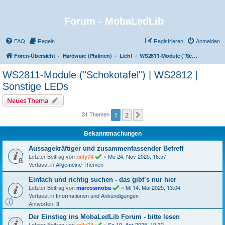
Forum - MobaLedLib
FAQ
Regeln
Registrieren
Anmelden
Foren-Übersicht
Hardware (Platinen)
Licht
WS2811-Module ("Schokotafel") | WS2812 | Sonstige LEDs
WS2811-Module ("Schokotafel") | WS2812 |
Sonstige LEDs
Neues Thema
31 Themen
1
2
Nächste
Bekanntmachungen
Aussagekräftiger und zusammenfassender Betreff
Letzter Beitrag von
«
Mo 24. Nov 2025, 16:57
raily74
Verfasst in
Allgemeine Themen
Einfach und richtig suchen - das gibt’s nur hier
Letzter Beitrag von
«
Mi 14. Mai 2025, 13:04
marcosmoba
Verfasst in
Informationen und Ankündigungen
Antworten:
3
Der Einstieg ins MobaLedLib Forum - bitte lesen
Letzter Beitrag von
«
Sa 19. Apr 2025, 19:32
raily74