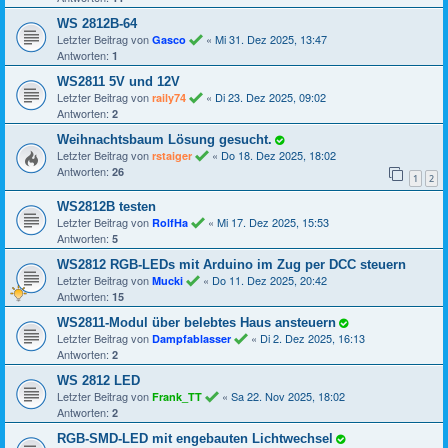
WS 2812B-64
Letzter Beitrag von
«
Mi 31. Dez 2025, 13:47
Gasco
Antworten:
1
WS2811 5V und 12V
Letzter Beitrag von
«
Di 23. Dez 2025, 09:02
raily74
Antworten:
2
Weihnachtsbaum Lösung gesucht.
Letzter Beitrag von
«
Do 18. Dez 2025, 18:02
rstaiger
Antworten:
26
1
2
WS2812B testen
Letzter Beitrag von
«
Mi 17. Dez 2025, 15:53
RolfHa
Antworten:
5
WS2812 RGB-LEDs mit Arduino im Zug per DCC steuern
Letzter Beitrag von
«
Do 11. Dez 2025, 20:42
Mucki
Antworten:
15
WS2811-Modul über belebtes Haus ansteuern
Letzter Beitrag von
«
Di 2. Dez 2025, 16:13
Dampfablasser
Antworten:
2
WS 2812 LED
Letzter Beitrag von
«
Sa 22. Nov 2025, 18:02
Frank_TT
Antworten:
2
RGB-SMD-LED mit engebauten Lichtwechsel