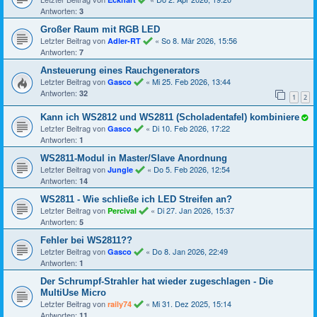
Antworten:
3
Großer Raum mit RGB LED
Letzter Beitrag von
«
So 8. Mär 2026, 15:56
Adler-RT
Antworten:
7
Ansteuerung eines Rauchgenerators
Letzter Beitrag von
«
Mi 25. Feb 2026, 13:44
Gasco
Antworten:
32
1
2
Kann ich WS2812 und WS2811 (Scholadentafel) kombiniere
Letzter Beitrag von
«
Di 10. Feb 2026, 17:22
Gasco
Antworten:
1
WS2811-Modul in Master/Slave Anordnung
Letzter Beitrag von
«
Do 5. Feb 2026, 12:54
Jungle
Antworten:
14
WS2811 - Wie schließe ich LED Streifen an?
Letzter Beitrag von
«
Di 27. Jan 2026, 15:37
Percival
Antworten:
5
Fehler bei WS2811??
Letzter Beitrag von
«
Do 8. Jan 2026, 22:49
Gasco
Antworten:
1
Der Schrumpf-Strahler hat wieder zugeschlagen - Die
MultiUse Micro
Letzter Beitrag von
«
Mi 31. Dez 2025, 15:14
raily74
Antworten:
11