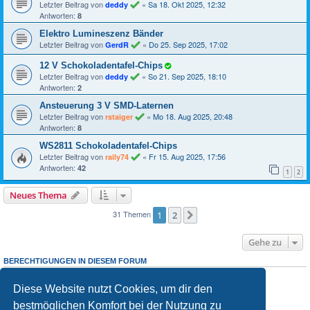
Letzter Beitrag von
«
Sa 18. Okt 2025, 12:32
deddy
Antworten:
8
Elektro Lumineszenz Bänder
Letzter Beitrag von
«
Do 25. Sep 2025, 17:02
GerdR
12 V Schokoladentafel-Chips
Letzter Beitrag von
«
So 21. Sep 2025, 18:10
deddy
Antworten:
2
Ansteuerung 3 V SMD-Laternen
Letzter Beitrag von
«
Mo 18. Aug 2025, 20:48
rstaiger
Antworten:
8
WS2811 Schokoladentafel-Chips
Letzter Beitrag von
«
Fr 15. Aug 2025, 17:56
raily74
Antworten:
42
1
2
Neues Thema
31 Themen
1
2
Nächste
Gehe zu
BERECHTIGUNGEN IN DIESEM FORUM
Du darfst
neuen Themen in diesem Forum erstellen.
keine
Du darfst
Antworten zu Themen in diesem Forum erstellen.
keine
Diese Website nutzt Cookies, um dir den
Du darfst deine Beiträge in diesem Forum
ändern.
nicht
Du darfst deine Beiträge in diesem Forum
löschen.
nicht
bestmöglichen Komfort bei der Nutzung zu