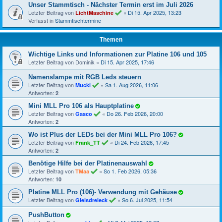
Unser Stammtisch - Nächster Termin erst im Juli 2026
Letzter Beitrag von
«
Di 15. Apr 2025, 13:23
LichtMaschine
Verfasst in
Stammtischtermine
Themen
Wichtige Links und Informationen zur Platine 106 und 105
Letzter Beitrag von
Dominik
«
Di 15. Apr 2025, 17:46
Namenslampe mit RGB Leds steuern
Letzter Beitrag von
«
Sa 1. Aug 2026, 11:06
Mucki
Antworten:
2
Mini MLL Pro 106 als Hauptplatine
Letzter Beitrag von
«
Do 26. Feb 2026, 20:00
Gasco
Antworten:
2
Wo ist Plus der LEDs bei der Mini MLL Pro 106?
Letzter Beitrag von
«
Di 24. Feb 2026, 17:45
Frank_TT
Antworten:
2
Benötige Hilfe bei der Platinenauswahl
Letzter Beitrag von
«
So 1. Feb 2026, 05:36
TMaa
Antworten:
10
Platine MLL Pro (106)- Verwendung mit Gehäuse
Letzter Beitrag von
«
So 6. Jul 2025, 11:54
Gleisdreieck
PushButton