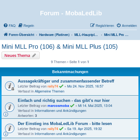
Forum - MobaLedLib
FAQ
Regeln
Registrieren
Anmelden
Foren-Übersicht
Hardware (Platinen)
MLL-Hauptplatinen - Die Zentralen für die Ansteuerung der MobaLedLib
Mini MLL Pro (106) & Mini MLL Plus (105)
Mini MLL Pro (106) & Mini MLL Plus (105)
Neues Thema
9 Themen • Seite
von
1
1
Bekanntmachungen
Aussagekräftiger und zusammenfassender Betreff
Letzter Beitrag von
«
Mo 24. Nov 2025, 16:57
raily74
Verfasst in
Allgemeine Themen
Einfach und richtig suchen - das gibt’s nur hier
Letzter Beitrag von
«
Mi 14. Mai 2025, 13:04
marcosmoba
Verfasst in
Informationen und Ankündigungen
Antworten:
3
Der Einstieg ins MobaLedLib Forum - bitte lesen
Letzter Beitrag von
«
Sa 19. Apr 2025, 19:32
raily74
Verfasst in
Informationen und Ankündigungen