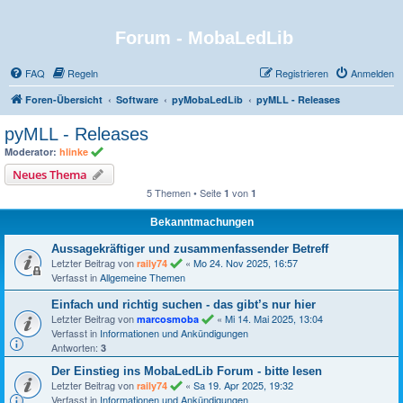
Forum - MobaLedLib
FAQ
Regeln
Registrieren
Anmelden
Foren-Übersicht
Software
pyMobaLedLib
pyMLL - Releases
pyMLL - Releases
Moderator:
hlinke
Neues Thema
5 Themen • Seite
von
1
1
Bekanntmachungen
Aussagekräftiger und zusammenfassender Betreff
Letzter Beitrag von
«
Mo 24. Nov 2025, 16:57
raily74
Verfasst in
Allgemeine Themen
Einfach und richtig suchen - das gibt’s nur hier
Letzter Beitrag von
«
Mi 14. Mai 2025, 13:04
marcosmoba
Verfasst in
Informationen und Ankündigungen
Antworten:
3
Der Einstieg ins MobaLedLib Forum - bitte lesen
Letzter Beitrag von
«
Sa 19. Apr 2025, 19:32
raily74
Verfasst in
Informationen und Ankündigungen