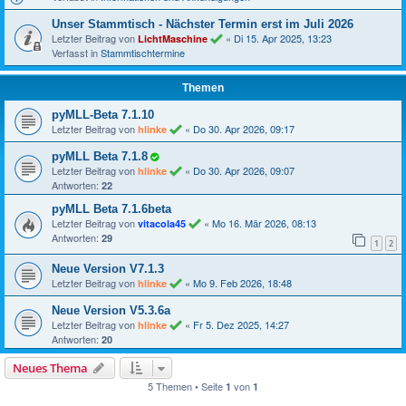
Unser Stammtisch - Nächster Termin erst im Juli 2026
Letzter Beitrag von
«
Di 15. Apr 2025, 13:23
LichtMaschine
Verfasst in
Stammtischtermine
Themen
pyMLL-Beta 7.1.10
Letzter Beitrag von
«
Do 30. Apr 2026, 09:17
hlinke
pyMLL Beta 7.1.8
Letzter Beitrag von
«
Do 30. Apr 2026, 09:07
hlinke
Antworten:
22
pyMLL Beta 7.1.6beta
Letzter Beitrag von
«
Mo 16. Mär 2026, 08:13
vitacola45
Antworten:
29
1
2
Neue Version V7.1.3
Letzter Beitrag von
«
Mo 9. Feb 2026, 18:48
hlinke
Neue Version V5.3.6a
Letzter Beitrag von
«
Fr 5. Dez 2025, 14:27
hlinke
Antworten:
20
Neues Thema
5 Themen • Seite
von
1
1