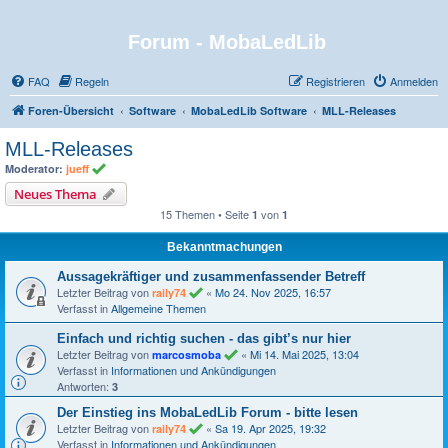
Forum - MobaLedLib
FAQ
Regeln
Registrieren
Anmelden
Foren-Übersicht
Software
MobaLedLib Software
MLL-Releases
MLL-Releases
Moderator:
jueff
Neues Thema
15 Themen • Seite
von
1
1
Bekanntmachungen
Aussagekräftiger und zusammenfassender Betreff
Letzter Beitrag von
«
Mo 24. Nov 2025, 16:57
raily74
Verfasst in
Allgemeine Themen
Einfach und richtig suchen - das gibt’s nur hier
Letzter Beitrag von
«
Mi 14. Mai 2025, 13:04
marcosmoba
Verfasst in
Informationen und Ankündigungen
Antworten:
3
Der Einstieg ins MobaLedLib Forum - bitte lesen
Letzter Beitrag von
«
Sa 19. Apr 2025, 19:32
raily74
Verfasst in
Informationen und Ankündigungen