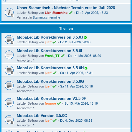
Unser Stammtisch - Nächster Termin erst im Juli 2026
Letzter Beitrag von
«
Di 15. Apr 2025, 13:23
LichtMaschine
Verfasst in
Stammtischtermine
Themen
MobaLedLib Korrekturversion 3.5.0J
Letzter Beitrag von
«
Do 2. Jul 2026, 20:00
jueff
MobaLedLib Korrekturversion 3.5.0I
Letzter Beitrag von
«
Do 14. Mai 2026, 08:50
Frank_TT
Antworten:
1
MobaLedLib Korrekturversion 3.5.0H
Letzter Beitrag von
«
Sa 11. Apr 2026, 18:31
jueff
MobaLedLib Korrekturversion 3.5.0G
Letzter Beitrag von
«
Sa 11. Apr 2026, 00:18
jueff
Antworten:
1
MobaLedLib Korrekturversion V3.5.0F
Letzter Beitrag von
«
So 15. Mär 2026, 13:19
fromue
Antworten:
1
MobaLedLib Version 3.5.0C
Letzter Beitrag von
«
Do 4. Dez 2025, 08:38
jueff
Antworten:
1