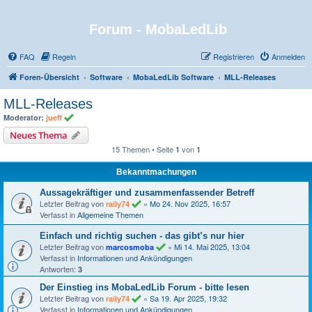
Forum - MobaLedLib
FAQ
Regeln
Registrieren
Anmelden
Foren-Übersicht
Software
MobaLedLib Software
MLL-Releases
MLL-Releases
Moderator:
jueff
Neues Thema
15 Themen • Seite
von
1
1
Bekanntmachungen
Aussagekräftiger und zusammenfassender Betreff
Letzter Beitrag von
«
Mo 24. Nov 2025, 16:57
raily74
Verfasst in
Allgemeine Themen
Einfach und richtig suchen - das gibt’s nur hier
Letzter Beitrag von
«
Mi 14. Mai 2025, 13:04
marcosmoba
Verfasst in
Informationen und Ankündigungen
Antworten:
3
Der Einstieg ins MobaLedLib Forum - bitte lesen
Letzter Beitrag von
«
Sa 19. Apr 2025, 19:32
raily74
Verfasst in
Informationen und Ankündigungen