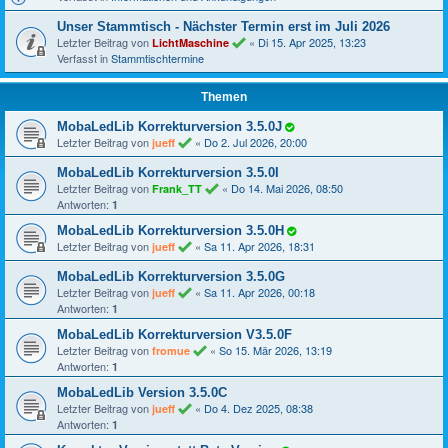
Unser Stammtisch - Nächster Termin erst im Juli 2026
Letzter Beitrag von
«
Di 15. Apr 2025, 13:23
LichtMaschine
Verfasst in
Stammtischtermine
Themen
MobaLedLib Korrekturversion 3.5.0J
Letzter Beitrag von
«
Do 2. Jul 2026, 20:00
jueff
MobaLedLib Korrekturversion 3.5.0I
Letzter Beitrag von
«
Do 14. Mai 2026, 08:50
Frank_TT
Antworten:
1
MobaLedLib Korrekturversion 3.5.0H
Letzter Beitrag von
«
Sa 11. Apr 2026, 18:31
jueff
MobaLedLib Korrekturversion 3.5.0G
Letzter Beitrag von
«
Sa 11. Apr 2026, 00:18
jueff
Antworten:
1
MobaLedLib Korrekturversion V3.5.0F
Letzter Beitrag von
«
So 15. Mär 2026, 13:19
fromue
Antworten:
1
MobaLedLib Version 3.5.0C
Letzter Beitrag von
«
Do 4. Dez 2025, 08:38
jueff
Antworten:
1