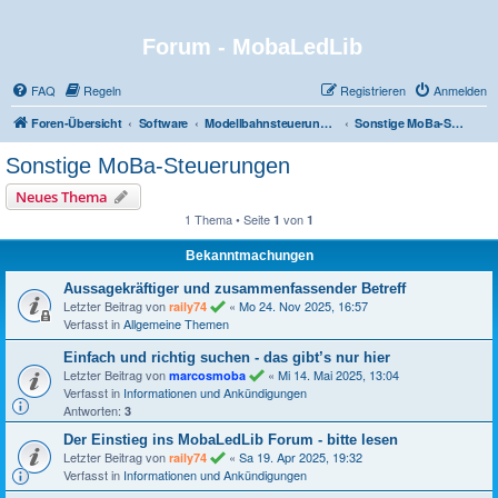
Forum - MobaLedLib
FAQ
Regeln
Registrieren
Anmelden
Foren-Übersicht
Software
Modellbahnsteuerungen
Sonstige MoBa-Steuerungen
Sonstige MoBa-Steuerungen
Neues Thema
1 Thema • Seite
von
1
1
Bekanntmachungen
Aussagekräftiger und zusammenfassender Betreff
Letzter Beitrag von
«
Mo 24. Nov 2025, 16:57
raily74
Verfasst in
Allgemeine Themen
Einfach und richtig suchen - das gibt’s nur hier
Letzter Beitrag von
«
Mi 14. Mai 2025, 13:04
marcosmoba
Verfasst in
Informationen und Ankündigungen
Antworten:
3
Der Einstieg ins MobaLedLib Forum - bitte lesen
Letzter Beitrag von
«
Sa 19. Apr 2025, 19:32
raily74
Verfasst in
Informationen und Ankündigungen