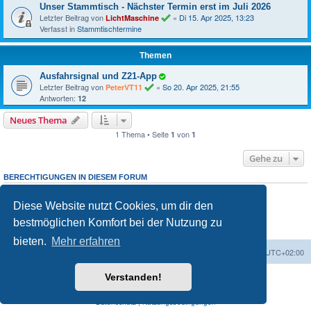
Unser Stammtisch - Nächster Termin erst im Juli 2026
Letzter Beitrag von
«
Di 15. Apr 2025, 13:23
LichtMaschine
Verfasst in
Stammtischtermine
Themen
Ausfahrsignal und Z21-App
Letzter Beitrag von
«
So 20. Apr 2025, 21:55
PeterVT11
Antworten:
12
Neues Thema
1 Thema • Seite
von
1
1
Gehe zu
BERECHTIGUNGEN IN DIESEM FORUM
Du darfst
neuen Themen in diesem Forum erstellen.
keine
Du darfst
Antworten zu Themen in diesem Forum erstellen.
keine
Diese Website nutzt Cookies, um dir den
Du darfst deine Beiträge in diesem Forum
ändern.
nicht
Du darfst deine Beiträge in diesem Forum
löschen.
nicht
bestmöglichen Komfort bei der Nutzung zu
Du darfst
Dateianhänge in diesem Forum erstellen.
keine
bieten.
Mehr erfahren
Foren-Übersicht
Alle Zeiten sind
UTC+02:00
Verstanden!
Powered by
phpBB
® Forum Software © phpBB Limited
Deutsche Übersetzung durch
phpBB.de
Datenschutz
|
Nutzungsbedingungen