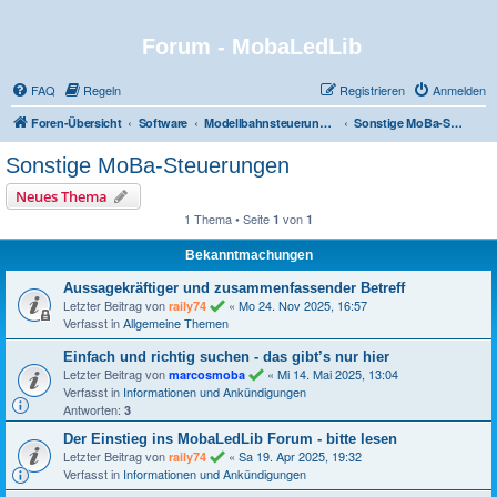
Forum - MobaLedLib
FAQ
Regeln
Registrieren
Anmelden
Foren-Übersicht
Software
Modellbahnsteuerungen
Sonstige MoBa-Steuerungen
Sonstige MoBa-Steuerungen
Neues Thema
1 Thema • Seite
von
1
1
Bekanntmachungen
Aussagekräftiger und zusammenfassender Betreff
Letzter Beitrag von
«
Mo 24. Nov 2025, 16:57
raily74
Verfasst in
Allgemeine Themen
Einfach und richtig suchen - das gibt’s nur hier
Letzter Beitrag von
«
Mi 14. Mai 2025, 13:04
marcosmoba
Verfasst in
Informationen und Ankündigungen
Antworten:
3
Der Einstieg ins MobaLedLib Forum - bitte lesen
Letzter Beitrag von
«
Sa 19. Apr 2025, 19:32
raily74
Verfasst in
Informationen und Ankündigungen