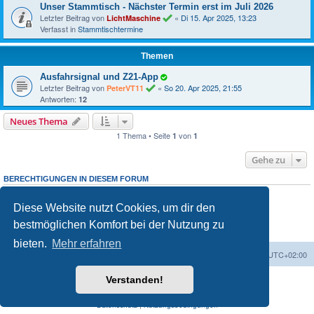
Unser Stammtisch - Nächster Termin erst im Juli 2026
Letzter Beitrag von
«
Di 15. Apr 2025, 13:23
LichtMaschine
Verfasst in
Stammtischtermine
Themen
Ausfahrsignal und Z21-App
Letzter Beitrag von
«
So 20. Apr 2025, 21:55
PeterVT11
Antworten:
12
Neues Thema
1 Thema • Seite
von
1
1
Gehe zu
BERECHTIGUNGEN IN DIESEM FORUM
Du darfst
neuen Themen in diesem Forum erstellen.
keine
Du darfst
Antworten zu Themen in diesem Forum erstellen.
keine
Diese Website nutzt Cookies, um dir den
Du darfst deine Beiträge in diesem Forum
ändern.
nicht
Du darfst deine Beiträge in diesem Forum
löschen.
nicht
bestmöglichen Komfort bei der Nutzung zu
Du darfst
Dateianhänge in diesem Forum erstellen.
keine
bieten.
Mehr erfahren
Foren-Übersicht
Alle Zeiten sind
UTC+02:00
Verstanden!
Powered by
phpBB
® Forum Software © phpBB Limited
Deutsche Übersetzung durch
phpBB.de
Datenschutz
|
Nutzungsbedingungen