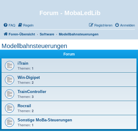
Forum - MobaLedLib
FAQ
Regeln
Registrieren
Anmelden
Foren-Übersicht
Software
Modellbahnsteuerungen
Modellbahnsteuerungen
Forum
iTrain
Themen:
1
Win-Digipet
Themen:
2
TrainController
Themen:
3
Rocrail
Themen:
2
Sonstige MoBa-Steuerungen
Themen:
1